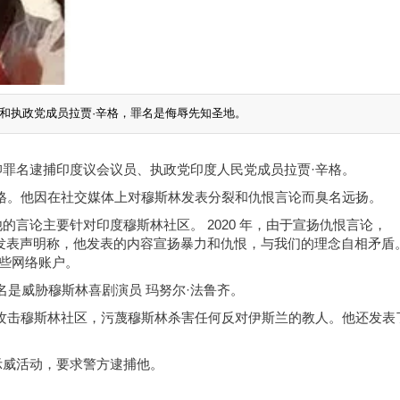
和执政党成员拉贾·辛格，罪名是侮辱先知圣地。
罪名逮捕印度议会议员、执政党印度人民党成员拉贾·辛格。
格。他因在社交媒体上对穆斯林发表分裂和仇恨言论而臭名远扬。
言论主要针对印度穆斯林社区。 2020 年，由于宣扬仇恨言论，
网络账户，并发表声明称，他发表的内容宣扬暴力和仇恨，与我们的理念自相矛盾
这些网络账户。
h，罪名是威胁穆斯林喜剧演员 玛努尔·法鲁齐。
攻击穆斯林社区，污蔑穆斯林杀害任何反对伊斯兰的教人。他还发表
示威活动，要求警方逮捕他。