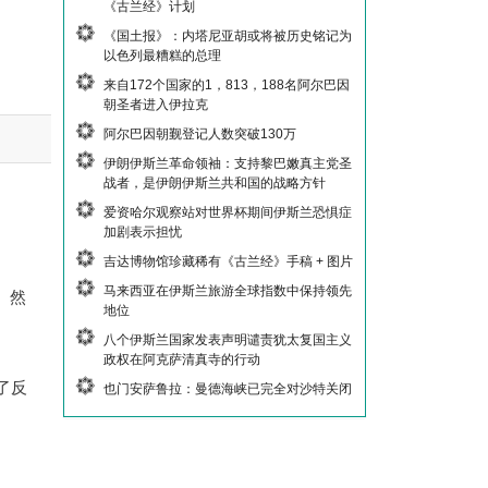
《古兰经》计划
《国土报》：内塔尼亚胡或将被历史铭记为
以色列最糟糕的总理
来自172个国家的1，813，188名阿尔巴因
朝圣者进入伊拉克
阿尔巴因朝觐登记人数突破130万
伊朗伊斯兰革命领袖：支持黎巴嫩真主党圣
战者，是伊朗伊斯兰共和国的战略方针
爱资哈尔观察站对世界杯期间伊斯兰恐惧症
加剧表示担忧
吉达博物馆珍藏稀有《古兰经》手稿 + 图片
马来西亚在伊斯兰旅游全球指数中保持领先
。然
地位
八个伊斯兰国家发表声明谴责犹太复国主义
政权在阿克萨清真寺的行动
了反
也门安萨鲁拉：曼德海峡已完全对沙特关闭