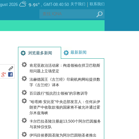
|
9.91°
关于我们
联系我们
, Saturday 08 August 2026
GMT-08:40:50
最新新闻
浏览最多新闻
肯尼亚政治活动家：殉道领袖在捍卫巴勒斯
坦问题上立场坚定
法赫德国王《古兰经》印刷机构网站提供数
字《古兰经》译本
百日践行“抵抗烈士领袖”的宗教训导
“哈塔姆·安比亚”中央总部发言人：任何从伊
朗资产中收取款项的国家将不被允许通过霍
尔木兹海峡
卡尔巴拉圣陵注册超13,500个阿尔巴因服务
与哀悼仪仗队
伊玛目侯赛因圣陵为阿尔巴因朝圣者推出