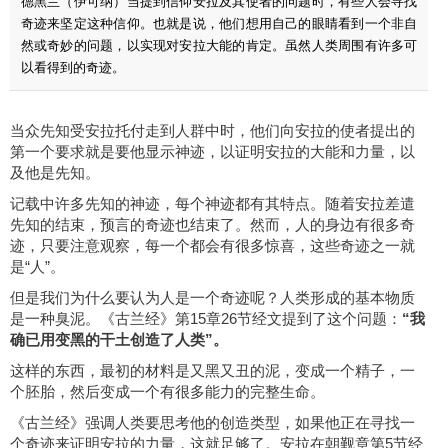
德黑兰（伊可纳）当提到信仰安拉及其使者的问题时，有些人会寻找
奇迹来坚定这种信仰。也就是说，他们想用自己的眼睛看到一个非自
然或奇妙的问题，以实现对安拉大能的肯定。虽然人类周围有许多可
以看得到的奇迹。
当众先知受安拉托付走到人群中时，他们向安拉的使者提出的
第一个要求就是要他显示神迹，以证明安拉的大能和力量，以
及他是先知。
记载中许多先知的神迹，每个神迹都有其特点。随着安拉差遣
先知的结束，预言的奇迹也结束了。然而，人的身边有很多奇
迹，只要注意观察，每一个都会有很多惊喜，这些奇迹之一就
是“人”。
但是我们为什么要认为人是一个奇迹呢？人类形成的基本物质
是一种臭泥。《古兰经》第15章26节经文提到了这个问题：
“
我
确已用变黑的干土创造了人类
”。
这样的东西，最初的材料是又黑又丑的泥，变成一个精子，一
个胚胎，然后变成一个有很多能力的完整生命。
《古兰经》强调人类要思考他的创造类型，如果他正在寻找一
个奇迹来证明安拉的力量，这就足够了。安拉在朝觐章第5节经