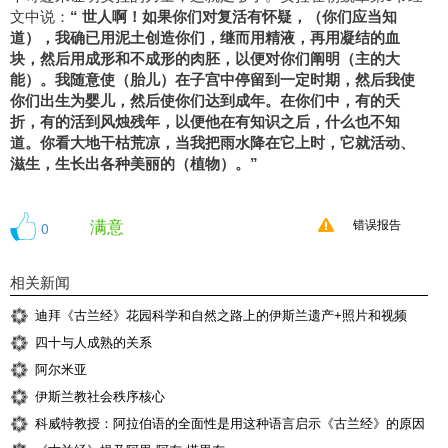
文中说：
“ 世人啊！如果你们对复活有怀疑，（你们应当知
道），我确已用泥土创造你们，继而用精液，再用凝结的血
块，然后用成形和不成形的肉胚，以便对你们阐明（主的大
能）。我随意使（胎儿）在子宫中停留到一定时期，然后我使
你们出生为婴儿，然后使你们达到成年。在你们中，有的夭
折，有的活到风烛残年，以便他在有知识之后，什么也不知
道。你看大地干枯荒凉，当我把雨水降在它上时，它就活动、
滋生，生长出各种美丽的（植物）。”
满意
0
错误报告
相关新闻
迪拜《古兰经》花园科学和自然之路上的伊斯兰遗产+照片和视频
四十与人成熟的关系
阿尔米亚
伊斯兰教社会秩序核心
科威特教授：阿拉伯语的全面性是用这种语言启示《古兰经》的原因