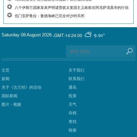
八个伊斯兰国家发表声明谴责犹太复国主义政权在阿克萨清真寺的行动
也门安萨鲁拉：曼德海峡已完全对沙特关闭
GMT-14:24:00
Saturday 08 August 2026
,
9.91°
主页
关于我们
新闻
联系我们
关于《古兰经》的活动
通讯
国际新闻
投票
图片 - 视频
天气
存档
查找
链接