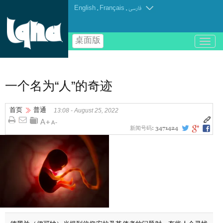
English
.
Français
.
فارسی
桌面版
باز
و
بسته
کردن
منو
一个名为“人”的奇迹
首页
普通
13:08 - August 25, 2022
新闻号码:
3471424