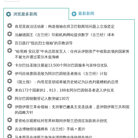
最新新闻
浏览最多新闻
肯尼亚政治活动家：殉道领袖在捍卫巴勒斯坦问题上立场坚定
法赫德国王《古兰经》印刷机构网站提供数字《古兰经》译本
百日践行“抵抗烈士领袖”的宗教训导
“哈塔姆·安比亚”中央总部发言人：任何从伊朗资产中收取款项的国家将
不被允许通过霍尔木兹海峡
卡尔巴拉圣陵注册超13,500个阿尔巴因服务与哀悼仪仗队
伊玛目侯赛因圣陵为阿尔巴因朝圣者推出《古兰经》计划
《国土报》：内塔尼亚胡或将被历史铭记为以色列最糟糕的总理
来自172个国家的1，813，188名阿尔巴因朝圣者进入伊拉克
阿尔巴因朝觐登记人数突破130万
伊朗伊斯兰革命领袖：支持黎巴嫩真主党圣战者，是伊朗伊斯兰共和国
的战略方针
爱资哈尔观察站对世界杯期间伊斯兰恐惧症加剧表示担忧
吉达博物馆珍藏稀有《古兰经》手稿 + 图片
马来西亚在伊斯兰旅游全球指数中保持领先地位