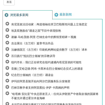
最新新闻
浏览最多新闻
肯尼亚政治活动家：殉道领袖在捍卫巴勒斯坦问题上立场坚定
埃及双胞胎在“诵读之国”节目中表现惊艳
谢赫·马哈茂德·阿里·巴纳生命中的辉煌里程碑 + 视频
吉达展出《古兰经》篇章书法作品
法赫德国王《古兰经》印刷机构网站提供数字《古兰经》译本
百日践行“抵抗烈士领袖”的宗教训导
纽约市长：我们正在研究在纽约逮捕内塔尼亚胡的可能性
音频 | 艾哈迈德·阿布·卡西米在烈士领袖纪念仪式上的诵读
纪念烈士领袖的《古兰经》诵读会
伊玛目阿里圣陵开始向阿尔巴因服务队分发物资
巴林宗教学者支持阿亚图拉·伊萨·卡西姆的声明
“哈塔姆·安比亚”中央总部发言人：任何从伊朗资产中收取款项的国家将
不被允许通过霍尔木兹海峡
卡尔巴拉圣陵注册超13,500个阿尔巴因服务与哀悼仪仗队