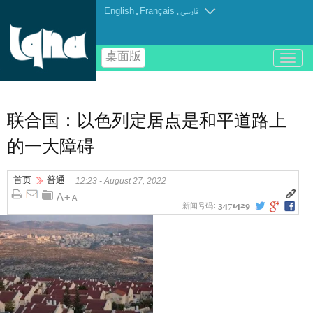
English
.
Français
.
فارسی
桌面版
باز
و
بسته
کردن
منو
联合国：以色列定居点是和平道路上
的一大障碍
首页
普通
12:23 - August 27, 2022
新闻号码:
3471429