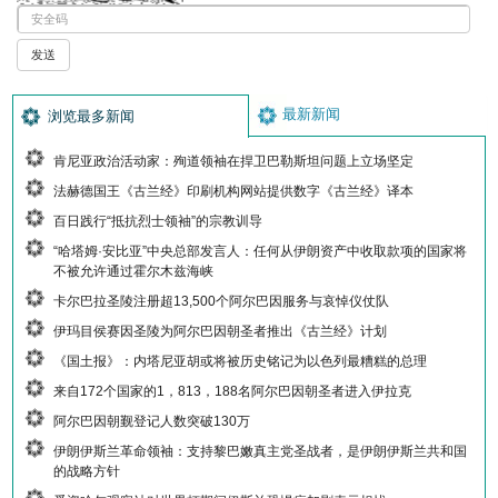
最新新闻
浏览最多新闻
肯尼亚政治活动家：殉道领袖在捍卫巴勒斯坦问题上立场坚定
法赫德国王《古兰经》印刷机构网站提供数字《古兰经》译本
百日践行“抵抗烈士领袖”的宗教训导
“哈塔姆·安比亚”中央总部发言人：任何从伊朗资产中收取款项的国家将
不被允许通过霍尔木兹海峡
卡尔巴拉圣陵注册超13,500个阿尔巴因服务与哀悼仪仗队
伊玛目侯赛因圣陵为阿尔巴因朝圣者推出《古兰经》计划
《国土报》：内塔尼亚胡或将被历史铭记为以色列最糟糕的总理
来自172个国家的1，813，188名阿尔巴因朝圣者进入伊拉克
阿尔巴因朝觐登记人数突破130万
伊朗伊斯兰革命领袖：支持黎巴嫩真主党圣战者，是伊朗伊斯兰共和国
的战略方针