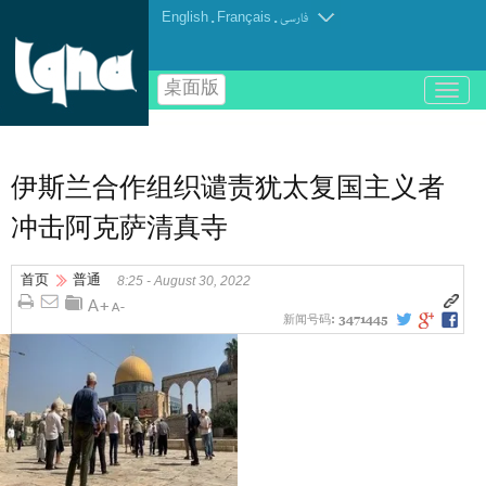
English
.
Français
.
فارسی
桌面版
باز
و
بسته
کردن
منو
伊斯兰合作组织谴责犹太复国主义者
冲击阿克萨清真寺
首页
普通
8:25 - August 30, 2022
新闻号码:
3471445