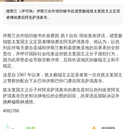
德黑兰（伊可纳）伊斯兰合作组织秘书处谴责极端犹太复国主义定居
者继续袭击阿克萨清真寺。
伊斯兰合作组织秘书长侯赛因·易卜拉欣·塔哈发表讲话，谴责极
端犹太复国主义定居者继续袭击阿克萨清真寺。他认为，以色
列应对每天袭击圣城和伊斯兰教和基督教圣地的后果承担全部
责任，并呼吁国际社会结束这些犹太复国主义分子侵犯行为，
因为此举势必会导致宗教冲突，且助长该地区的极端主义和不
稳定。
这是自 1967 年以来，犹太极端主义定居者第一次在犹太复国主
义警察的配合下从巴布伊斯巴特门袭击阿克萨清真寺。
犹太复国主义分子对阿克萨清真寺的袭击是对以色列改变阿克
萨清真寺历史和法律地位的企图的回应，此举违反国际决议并
挑衅穆斯林感情。
4081766
满意
错误报告