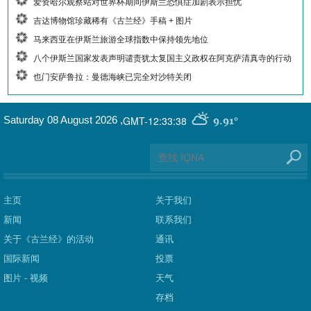
爱资哈尔观察站对世界杯期间伊斯兰恐惧症加剧表示担忧
吉达博物馆珍藏稀有《古兰经》手稿 + 图片
马来西亚在伊斯兰旅游全球指数中保持领先地位
八个伊斯兰国家发表声明谴责犹太复国主义政权在阿克萨清真寺的行动
也门安萨鲁拉：曼德海峡已完全对沙特关闭
GMT-12:33:38
Saturday 08 August 2026
,
9.91°
主页
关于我们
新闻
联系我们
关于《古兰经》的活动
通讯
国际新闻
投票
图片 - 视频
天气
存档