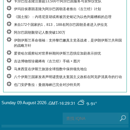
卡尔巴拉圣陵注册超13,500个阿尔巴因服务与哀悼仪仗队
伊玛目侯赛因圣陵为阿尔巴因朝圣者推出《古兰经》计划
《国土报》：内塔尼亚胡或将被历史铭记为以色列最糟糕的总理
来自172个国家的1，813，188名阿尔巴因朝圣者进入伊拉克
阿尔巴因朝觐登记人数突破130万
伊朗伊斯兰革命领袖：支持黎巴嫩真主党圣战者，是伊朗伊斯兰共和国
的战略方针
爱资哈尔观察站对世界杯期间伊斯兰恐惧症加剧表示担忧
吉达博物馆珍藏稀有《古兰经》手稿 + 图片
马来西亚在伊斯兰旅游全球指数中保持领先地位
八个伊斯兰国家发表声明谴责犹太复国主义政权在阿克萨清真寺的行动
也门安萨鲁拉：曼德海峡已完全对沙特关闭
GMT-16:29:31
Sunday 09 August 2026
,
9.91°