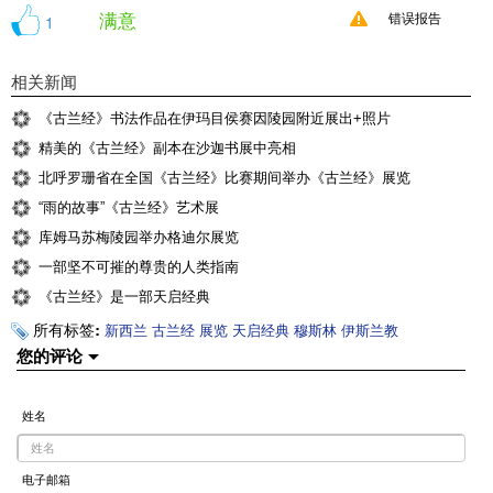
满意
1
错误报告
相关新闻
《古兰经》书法作品在伊玛目侯赛因陵园附近展出+照片
精美的《古兰经》副本在沙迦书展中亮相
北呼罗珊省在全国《古兰经》比赛期间举办《古兰经》展览
“雨的故事”《古兰经》艺术展
库姆马苏梅陵园举办格迪尔展览
一部坚不可摧的尊贵的人类指南
《古兰经》是一部天启经典
所有标签:
新西兰
古兰经
展览
天启经典
穆斯林
伊斯兰教
您的评论
姓名
电子邮箱