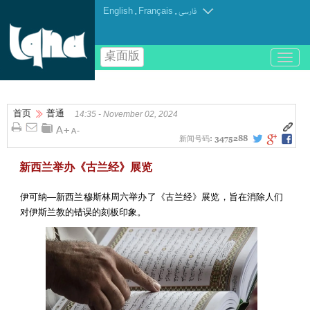
English
.
Français
.
فارسی
桌面版
باز
و
بسته
کردن
首页
普通
منو
14:35 - November 02, 2024
新闻号码:
3475288
新西兰举办《古兰经》展览
伊可纳—新西兰穆斯林周六举办了《古兰经》展览，旨在消除人们
对伊斯兰教的错误的刻板印象。