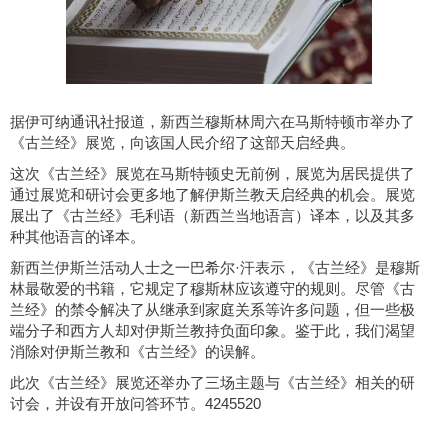
据伊可纳通讯社报道，
新西兰穆斯林
周六
在马斯特顿市举办
了
《古兰经》展览，向该国人民介绍
了这部天启经典
。
这次《
古兰经
》展览在马斯特顿史无前例，
展览
为居民提供了
通过展览和研讨会更多地了解伊斯兰教
天启经典
的机会。
展览
展出
了
《古兰经》毛利语（新西兰当地语言）译本，以及
其
多
种其他语言的译本。
新西兰伊斯兰活动人士之一巴希尔
·汗表示，《古兰经》是穆斯
林最
敬爱
的书籍，它规定了穆斯林应该遵守的规则。尽管《古
兰经》的禁令解决了从继承到家庭关系等许多问题，但一些极
端分子和西方人却
对
伊斯兰教
持
负面
印象
。
鉴于此，我们
渴望
消除对伊斯兰教和《古兰经》的误解。
此次《古兰经》
展览
还
举办
了
三场主题与《古兰经》相关
的
研
讨会，并设有开放问答环节。
4245520