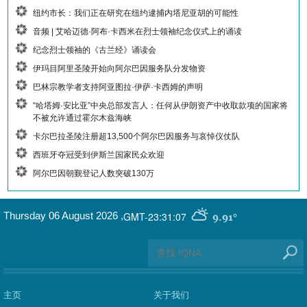
纽约市长：我们正在研究在纽约逮捕内塔尼亚胡的可能性
音频 | 艾哈迈德·阿布·卡西米在烈士领袖纪念仪式上的诵读
纪念烈士领袖的《古兰经》诵读会
伊玛目阿里圣陵开始向阿尔巴因服务队分发物资
巴林宗教学者支持阿亚图拉·伊萨·卡西姆的声明
“哈塔姆·安比亚”中央总部发言人：任何从伊朗资产中收取款项的国家将
不被允许通过霍尔木兹海峡
卡尔巴拉圣陵注册超13,500个阿尔巴因服务与哀悼仪仗队
西班牙夺冠受到伊斯兰国家民众欢迎
阿尔巴因朝觐登记人数突破130万
GMT-23:31:07
Thursday 06 August 2026
,
9.91°
主页
关于我们