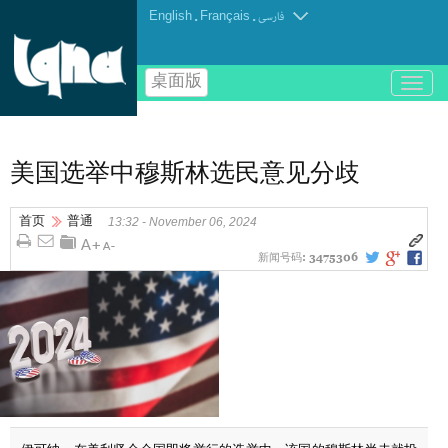
English
.
Français
.
فارسی
桌面版
باز
و
بسته
کردن
منو
美国选举中穆斯林选民意见分歧
首页
普通
13:32 - November 06, 2024
新闻号码:
3475306