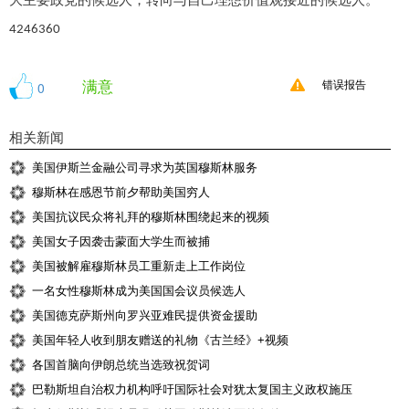
大主要政党的候选人，转向与自己理想价值观接近的候选人。
4246360
满意
0
错误报告
相关新闻
美国伊斯兰金融公司寻求为英国穆斯林服务
穆斯林在感恩节前夕帮助美国穷人
美国抗议民众将礼拜的穆斯林围绕起来的视频
美国女子因袭击蒙面大学生而被捕
美国被解雇穆斯林员工重新走上工作岗位
一名女性穆斯林成为美国国会议员候选人
美国德克萨斯州向罗兴亚难民提供资金援助
美国年轻人收到朋友赠送的礼物《古兰经》+视频
各国首脑向伊朗总统当选致祝贺词
巴勒斯坦自治权力机构呼吁国际社会对犹太复国主义政权施压