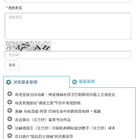
* 您的意见
最新新闻
浏览最多新闻
肯尼亚政治活动家：殉道领袖在捍卫巴勒斯坦问题上立场坚定
埃及双胞胎在“诵读之国”节目中表现惊艳
谢赫·马哈茂德·阿里·巴纳生命中的辉煌里程碑 + 视频
吉达展出《古兰经》篇章书法作品
法赫德国王《古兰经》印刷机构网站提供数字《古兰经》译本
百日践行“抵抗烈士领袖”的宗教训导