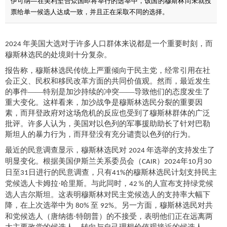
伊可纳—在美利坚合众国即将举行的选举中，该国的穆斯林尚未就投
票给单一候选人达成一致，并且正在采取不同的选择。
年美国大选对于许多人口群体来说都是一个重要时刻，而
2024
穆斯林选民的处境则十分复杂。
报告称，穆斯林选民传统上严重倾向于民主党，经常引用在社
会正义、民权和移民改革方面的共同价值观。然而，最近发生
的事件
——特别是加沙持续的冲突——导致他们的态度发生了
重大变化。这样看来，加沙战争是穆斯林选民分裂的重要因
素，而拜登政府对这场危机的反应也受到了穆斯林群体的广泛
批评。许多人认为，美国对以色列的军事援助助长了针对巴勒
斯坦人的暴力行为，而拜登没有充分谴责以色列的行为。
最近的民意调查显示，穆斯林选民对
年选举的支持发生了
2024
明显变化。根据美国伊斯兰关系委员会（
）
年
月
CAIR
2024
10
30
日至
日进行的民意调查，只有
的穆斯林选民计划支持民主
31
41%
党候选人卡姆拉·哈里斯。与此同时，
％的人宣布支持绿党候
42
选人吉尔斯坦。这表明穆斯林对民主党候选人的支持率大幅下
降，在上次选举中为
至
。另一方面，穆斯林选民对共
80%
92%
和党候选人（唐纳德·特朗普）的不接受，表明他们正在远离两