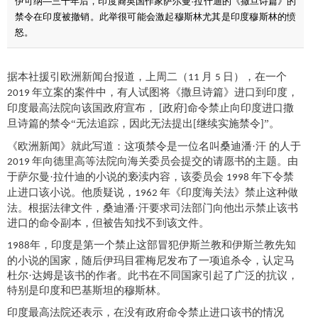
伊可纳—三十年后，印度裔英国作家萨尔曼·拉什迪的《撒旦诗篇》的
禁令在印度被撤销。此举很可能会激起穆斯林尤其是印度穆斯林的愤
怒。
据
本社
援引欧洲新闻台报道，上周二（
月
日），在一个
11
5
年立案的案件中，
有人试
图将《撒旦诗篇》进口到印度，
2019
印度最高法院向该国政府宣布，
政府
命令禁止向印度进口撒
[
]
旦诗篇的禁令“无法追踪，因此无法提出
继续实施禁令
”。
[
]
《欧洲新闻》就此写道：这项禁令是一位名叫桑迪潘
·汗 的人于
年向德里高等法院向海关
委员会
提交的请愿书的主题。
由
2019
于萨尔曼
·拉什迪的小说
的
亵渎内容
，
该委员会
年
下
令
禁
1998
止进口该小说
。他质疑说，
年《印度海关法》禁止这种做
1962
法。根据法律文件，
桑迪潘
·汗
要求司法部门向他出示禁止该书
进口的命令副本，但被告知找不到该文件。
年，印度是第一个禁止这部冒犯伊斯兰教和伊斯兰教先知
1988
的小说的国家，随后伊玛目霍梅尼发布了一项追杀令，认定马
杜尔·达姆是该书的作者
。
此书
在
不同国家
引起了广泛的抗议
，
特别是印度和巴基斯坦的穆斯林。
印度最高法院还表示，在没有政府命令禁止进口该书的情况