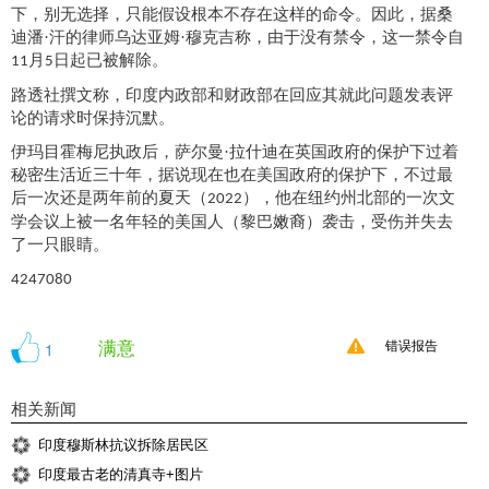
下，别无选择，只能假设根本不存在这样的命令。因此，据桑
迪潘
·汗的律师乌达亚姆·穆克吉称，由于没有禁令，这一禁令自
月
日起已被解除。
11
5
路透社撰文称，印度内政部和财政部在回应其就此问题发表评
论的请求时保持沉默。
伊玛目霍梅尼执政后，萨尔曼
·拉什迪在英国政府的保护下过着
秘密生活近三十年，据说现在也在美国政府的保护下，不过最
后一次还是两年前的夏天（
）
，
他在纽约州北部的一次文
2022
学会议上被一名年轻的美国人（黎巴嫩裔）袭击，受伤并失去
了一只眼睛。
4247080
满意
1
错误报告
相关新闻
印度穆斯林抗议拆除居民区
印度最古老的清真寺+图片