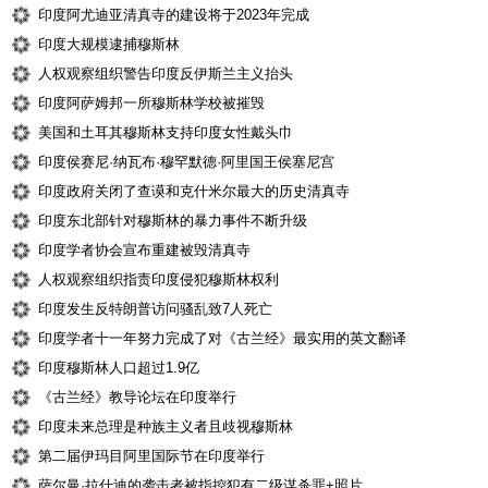
印度阿尤迪亚清真寺的建设将于2023年完成
印度大规模逮捕穆斯林
人权观察组织警告印度反伊斯兰主义抬头
印度阿萨姆邦一所穆斯林学校被摧毁
美国和土耳其穆斯林支持印度女性戴头巾
印度侯赛尼·纳瓦布·穆罕默德·阿里国王侯塞尼宫
印度政府关闭了查谟和克什米尔最大的历史清真寺
印度东北部针对穆斯林的暴力事件不断升级
印度学者协会宣布重建被毁清真寺
人权观察组织指责印度侵犯穆斯林权利
印度发生反特朗普访问骚乱致7人死亡
印度学者十一年努力完成了对《古兰经》最实用的英文翻译
印度穆斯林人口超过1.9亿
《古兰经》教导论坛在印度举行
印度未来总理是种族主义者且歧视穆斯林
第二届伊玛目阿里国际节在印度举行
萨尔曼·拉什迪的袭击者被指控犯有二级谋杀罪+照片