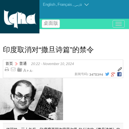
English
.
Français
.
فارسی
桌面版
باز
و
بسته
کردن
منو
印度取消对“撒旦诗篇”的禁令
首页
普通
20:22 - November 10, 2024
新闻号码:
3475324