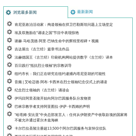
最新新闻
浏览最多新闻
肯尼亚政治活动家：殉道领袖在捍卫巴勒斯坦问题上立场坚定
埃及双胞胎在“诵读之国”节目中表现惊艳
谢赫·马哈茂德·阿里·巴纳生命中的辉煌里程碑 + 视频
吉达展出《古兰经》篇章书法作品
法赫德国王《古兰经》印刷机构网站提供数字《古兰经》译本
百日践行“抵抗烈士领袖”的宗教训导
纽约市长：我们正在研究在纽约逮捕内塔尼亚胡的可能性
音频 | 艾哈迈德·阿布·卡西米在烈士领袖纪念仪式上的诵读
纪念烈士领袖的《古兰经》诵读会
伊玛目阿里圣陵开始向阿尔巴因服务队分发物资
巴林宗教学者支持阿亚图拉·伊萨·卡西姆的声明
“哈塔姆·安比亚”中央总部发言人：任何从伊朗资产中收取款项的国家将
不被允许通过霍尔木兹海峡
卡尔巴拉圣陵注册超13,500个阿尔巴因服务与哀悼仪仗队