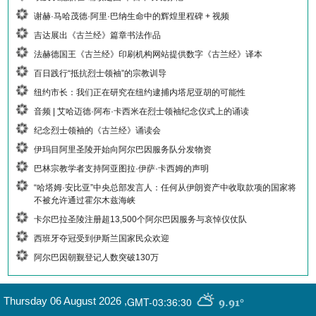
谢赫·马哈茂德·阿里·巴纳生命中的辉煌里程碑 + 视频
吉达展出《古兰经》篇章书法作品
法赫德国王《古兰经》印刷机构网站提供数字《古兰经》译本
百日践行“抵抗烈士领袖”的宗教训导
纽约市长：我们正在研究在纽约逮捕内塔尼亚胡的可能性
音频 | 艾哈迈德·阿布·卡西米在烈士领袖纪念仪式上的诵读
纪念烈士领袖的《古兰经》诵读会
伊玛目阿里圣陵开始向阿尔巴因服务队分发物资
巴林宗教学者支持阿亚图拉·伊萨·卡西姆的声明
“哈塔姆·安比亚”中央总部发言人：任何从伊朗资产中收取款项的国家将
不被允许通过霍尔木兹海峡
卡尔巴拉圣陵注册超13,500个阿尔巴因服务与哀悼仪仗队
西班牙夺冠受到伊斯兰国家民众欢迎
阿尔巴因朝觐登记人数突破130万
GMT-03:36:30
Thursday 06 August 2026
,
9.91°