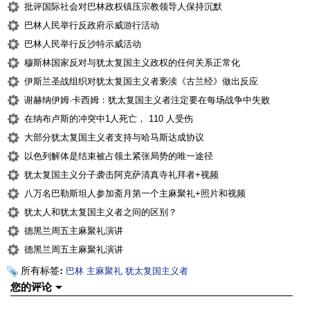
批评国际社会对巴林政权镇压宗教领导人保持沉默
巴林人民举行反政府示威游行活动
巴林人民举行反沙特示威活动
穆斯林国家反对与犹太复国主义政权的任何关系正常化
伊斯兰圣战组织对犹太复国主义者亵渎《古兰经》做出反应
谢赫纳伊姆·卡西姆：犹太复国主义者注定要在每场战争中失败
在纳布卢斯的冲突中1人死亡， 110 人受伤
大部分犹太复国主义者支持与哈马斯达成协议
以色列解体是结束被占领土紧张局势的唯一途径
犹太复国主义分子袭击阿克萨清真寺礼拜者+视频
八万名巴勒斯坦人参加斋月第一个主麻聚礼+照片和视频
犹太人和犹太复国主义者之间的区别？
德黑兰周五主麻聚礼演讲
德黑兰周五主麻聚礼演讲
所有标签:
巴林
主麻聚礼
犹太复国主义者
您的评论