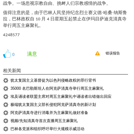
战争。一场忽视宗教自由、挑衅人们宗教感情的战争。
值得注意的是，由于
巴林
人民坚持纪念烈士赛义德
·哈桑·纳斯
鲁
拉，巴林政权自
月
日星期五起禁止在伊玛目萨迪克清真寺
10
4
举行周五主麻聚礼
。
4248577
满意
0
错误报告
相关新闻
犹太复国主义基督徒为以色列侵略政权的罪行背书
35000 名巴勒斯坦人在阿克萨清真寺举行周五主麻聚礼
埃及诵读者联盟主席对周五主麻聚礼中诵读者出错做出回应
极端犹太复国主义部长侵犯阿克萨清真寺的新计划
阿克萨清真寺进行消毒并为主麻聚礼做好准备
视频/先知清真寺首次直播周五主麻聚礼
巴林各党派和组织呼吁举行大规模示威活动