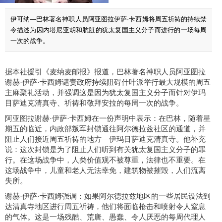
伊可纳—巴林著名神职人员阿亚图拉伊萨·卡西姆将周五祈祷的持续禁
令描述为因内塔尼亚胡和肮脏的犹太复国主义分子而进行的一场每周
一次的战争。
据
本社援引
《麦纳麦邮报》报道，巴林著名神职人员阿亚图拉
谢赫
·伊萨·卡西姆谴责
政府
持续阻碍什叶派举行最大规模的周五
主麻聚礼
活动，并强调这是
因为犹太复国主义
分子而
针对伊玛
目萨迪克清真寺、祈祷和敬拜
安拉的每周一次的战争
。
阿亚图拉谢赫
·伊萨·卡西姆在一份声明中表示：在巴林，
随着星
期五的临近，
内政部叛军封锁通往阿尔德拉兹社区的通道，并
阻止人们接近周五祈祷的地方
—
伊玛目萨迪克清真寺
。他补充
说：这次封锁是为了阻止人们听到有关
犹太复国主义分子的罪
行
。在这场战争中，人类价值观不被尊重，法律也不重要。在
这场战争中，儿童和老人无法幸免，建筑物被摧毁，人们流离
失所。
谢赫
·伊萨·卡西姆强调：如果阿尔德拉兹地区的一些居民设法到
达清真寺地区进行周五祈祷，他们将面临枪击和喷射令人窒息
的气体。这是一场残酷、荒唐、愚蠢、令人厌恶的每周代理人