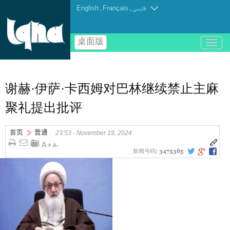
English
.
Français
.
فارسی
桌面版
باز
و
بسته
کردن
منو
谢赫·伊萨·卡西姆对巴林继续禁止主麻
聚礼提出批评
首页
普通
23:53 - November 19, 2024
新闻号码:
3475365