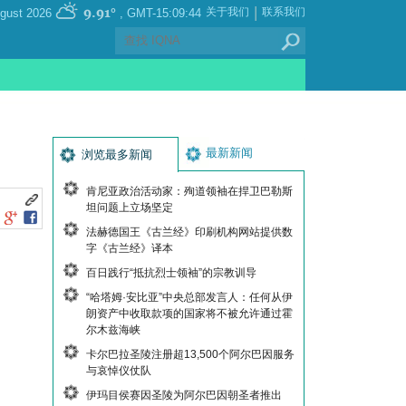
|
9.91°
关于我们
联系我们
, Friday 07 August 2026
GMT-15:09:44
最新新闻
浏览最多新闻
肯尼亚政治活动家：殉道领袖在捍卫巴勒斯
坦问题上立场坚定
法赫德国王《古兰经》印刷机构网站提供数
字《古兰经》译本
百日践行“抵抗烈士领袖”的宗教训导
“哈塔姆·安比亚”中央总部发言人：任何从伊
朗资产中收取款项的国家将不被允许通过霍
尔木兹海峡
卡尔巴拉圣陵注册超13,500个阿尔巴因服务
与哀悼仪仗队
伊玛目侯赛因圣陵为阿尔巴因朝圣者推出