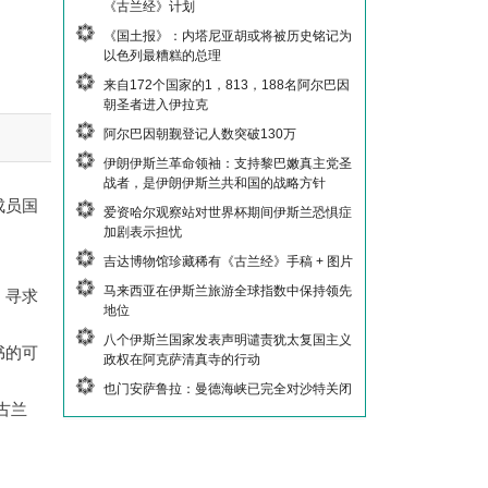
《古兰经》计划
《国土报》：内塔尼亚胡或将被历史铭记为
以色列最糟糕的总理
来自172个国家的1，813，188名阿尔巴因
朝圣者进入伊拉克
阿尔巴因朝觐登记人数突破130万
伊朗伊斯兰革命领袖：支持黎巴嫩真主党圣
战者，是伊朗伊斯兰共和国的战略方针
成员国
爱资哈尔观察站对世界杯期间伊斯兰恐惧症
加剧表示担忧
吉达博物馆珍藏稀有《古兰经》手稿 + 图片
马来西亚在伊斯兰旅游全球指数中保持领先
，寻求
地位
八个伊斯兰国家发表声明谴责犹太复国主义
书的可
政权在阿克萨清真寺的行动
也门安萨鲁拉：曼德海峡已完全对沙特关闭
古兰