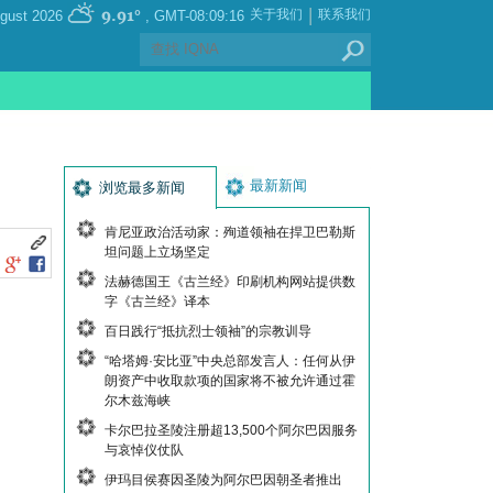
|
9.91°
关于我们
联系我们
, Saturday 08 August 2026
GMT-08:09:16
最新新闻
浏览最多新闻
肯尼亚政治活动家：殉道领袖在捍卫巴勒斯
坦问题上立场坚定
法赫德国王《古兰经》印刷机构网站提供数
字《古兰经》译本
百日践行“抵抗烈士领袖”的宗教训导
“哈塔姆·安比亚”中央总部发言人：任何从伊
朗资产中收取款项的国家将不被允许通过霍
尔木兹海峡
卡尔巴拉圣陵注册超13,500个阿尔巴因服务
与哀悼仪仗队
伊玛目侯赛因圣陵为阿尔巴因朝圣者推出