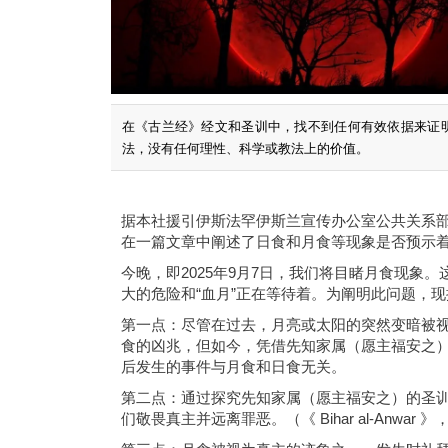
在《古兰经》经文和圣训中，找不到任何有效依据来证
法，没有任何理性、科学或教法上的价值。
据本社援引伊斯法罕伊斯兰宣传办公室公共关系部
在一篇文章中阐述了日食和月食等现象是否预示
今晚，即2025年9月7日，我们将目睹月食现
大的危险和“血月”正在等待着。为阐明此问题，
第一点：尽管在过去，月亮或太阳的突然变暗被
食的凶兆，但如今，凭借先知家属（愿主福安之
后发生的事件与月食和日食无关。
第二点：通过探究先知家属（愿主福安之）的圣
们敬畏真主并远离罪恶。（《 Bihar al-Anwar 