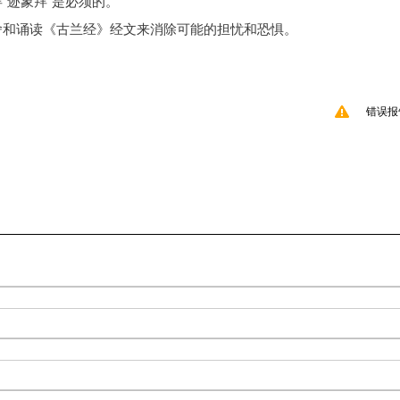
“迹象拜”是必须的。
舍和诵读《古兰经》经文来消除可能的担忧和恐惧。
错误报