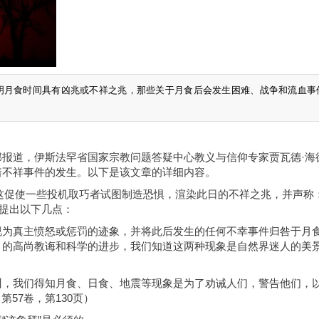
明月食时间具有凶兆或不祥之兆，那些关于月食后会发生困难、战争和流血事
报道，伊斯法罕省国家宗教问题答疑中心教义与信仰专家贾瓦德·海
着不祥事件的发生。以下是该文章的详细内容。
象。这促使一些投机取巧者试图制造恐惧，渲染此日的不祥之兆，并声称
现提出以下几点：
视为真主愤怒或惩罚的迹象，并将此后发生的任何不幸事件归咎于月
）的高尚教诲和科学的进步，我们知道这两种现象是自然界迷人的美
训，我们得知月食、日食、地震等现象是为了劝诫人们，警告他们，
》，第57卷，第130页）