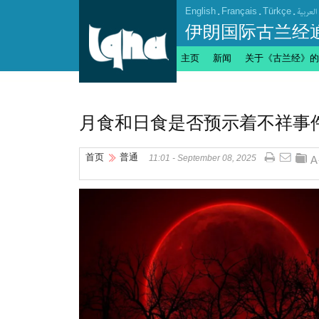
English
.
Français
.
Türkçe
.
العربیة
伊朗国际古兰经
主页
新闻
关于《古兰经》的
月食和日食是否预示着不祥事
首页
普通
11:01 - September 08, 2025