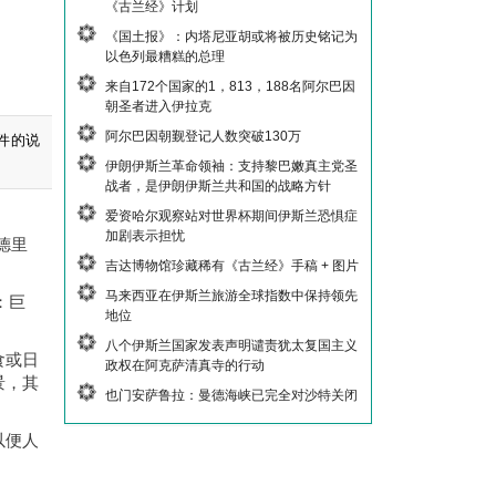
《古兰经》计划
《国土报》：内塔尼亚胡或将被历史铭记为
以色列最糟糕的总理
来自172个国家的1，813，188名阿尔巴因
朝圣者进入伊拉克
阿尔巴因朝觐登记人数突破130万
件的说
伊朗伊斯兰革命领袖：支持黎巴嫩真主党圣
战者，是伊朗伊斯兰共和国的战略方针
爱资哈尔观察站对世界杯期间伊斯兰恐惧症
加剧表示担忧
德里
吉达博物馆珍藏稀有《古兰经》手稿 + 图片
马来西亚在伊斯兰旅游全球指数中保持领先
：巨
地位
八个伊斯兰国家发表声明谴责犹太复国主义
食或日
政权在阿克萨清真寺的行动
景，其
也门安萨鲁拉：曼德海峡已完全对沙特关闭
以便人