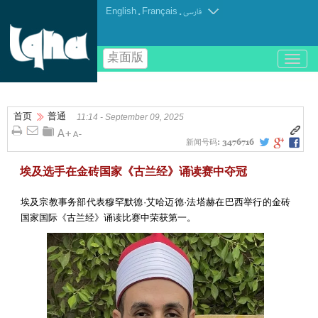
English
.
Français
.
فارسی
桌面版
باز
و
بسته
کردن
首页
普通
منو
11:14 - September 09, 2025
新闻号码:
3476716
埃及选手在金砖国家《古兰经》诵读赛中夺冠
埃及宗教事务部代表穆罕默德·艾哈迈德·法塔赫在巴西举行的金砖
国家国际《古兰经》诵读比赛中荣获第一。