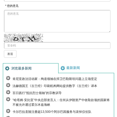
* 您的意见
最新新闻
浏览最多新闻
肯尼亚政治活动家：殉道领袖在捍卫巴勒斯坦问题上立场坚定
法赫德国王《古兰经》印刷机构网站提供数字《古兰经》译本
百日践行“抵抗烈士领袖”的宗教训导
“哈塔姆·安比亚”中央总部发言人：任何从伊朗资产中收取款项的国家将
不被允许通过霍尔木兹海峡
卡尔巴拉圣陵注册超13,500个阿尔巴因服务与哀悼仪仗队