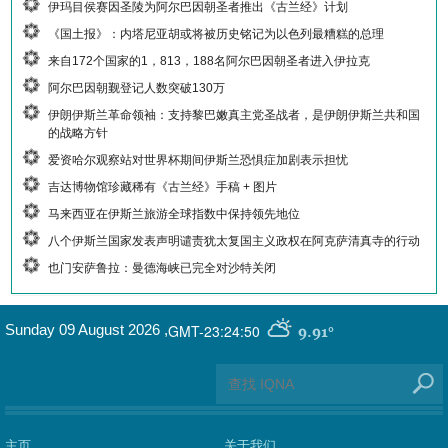
伊玛目侯赛因圣陵为阿尔巴因朝圣者推出《古兰经》计划
《国土报》：内塔尼亚胡或将被历史铭记为以色列最糟糕的总理
来自172个国家的1，813，188名阿尔巴因朝圣者进入伊拉克
阿尔巴因朝觐登记人数突破130万
伊朗伊斯兰革命领袖：支持黎巴嫩真主党圣战者，是伊朗伊斯兰共和国
的战略方针
爱资哈尔观察站对世界杯期间伊斯兰恐惧症加剧表示担忧
吉达博物馆珍藏稀有《古兰经》手稿 + 图片
马来西亚在伊斯兰旅游全球指数中保持领先地位
八个伊斯兰国家发表声明谴责犹太复国主义政权在阿克萨清真寺的行动
也门安萨鲁拉：曼德海峡已完全对沙特关闭
GMT-23:24:50
Sunday 09 August 2026
,
9.91°
主页
关于我们