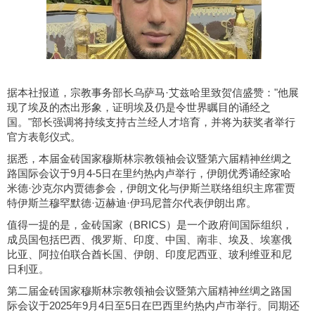
据本社报道，宗教事务部长乌萨马·艾兹哈里致贺信盛赞："他展
现了埃及的杰出形象，证明埃及仍是令世界瞩目的诵经之
国。"部长强调将持续支持古兰经人才培育，并将为获奖者举行
官方表彰仪式。
据悉，本届金砖国家穆斯林宗教领袖会议暨第六届精神丝绸之
路国际会议于9月4-5日在里约热内卢举行，伊朗优秀诵经家哈
米德·沙克尔内贾德参会，伊朗文化与伊斯兰联络组织主席霍贾
特伊斯兰穆罕默德·迈赫迪·伊玛尼普尔代表伊朗出席。
值得一提的是，金砖国家（BRICS）是一个政府间国际组织，
成员国包括巴西、俄罗斯、印度、中国、南非、埃及、埃塞俄
比亚、阿拉伯联合酋长国、伊朗、印度尼西亚、玻利维亚和尼
日利亚。
第二届金砖国家穆斯林宗教领袖会议暨第六届精神丝绸之路国
际会议于2025年9月4日至5日在巴西里约热内卢市举行。同期还