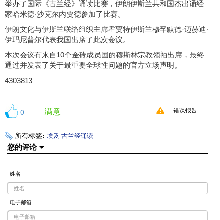
举办了国际《古兰经》诵读比赛，伊朗伊斯兰共和国杰出诵经
家哈米德·沙克尔内贾德参加了比赛。
伊朗文化与伊斯兰联络组织主席霍贾特伊斯兰穆罕默德·迈赫迪·
伊玛尼普尔代表我国出席了此次会议。
本次会议有来自10个金砖成员国的穆斯林宗教领袖出席，最终
通过并发表了关于最重要全球性问题的官方立场声明。
4303813
满意
0
错误报告
所有标签:
埃及
古兰经诵读
您的评论
姓名
电子邮箱