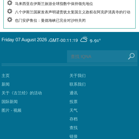
马来西亚在伊斯兰旅游全球指数中保持领先地位
八个伊斯兰国家发表声明谴责犹太复国主义政权在阿克萨清真寺的行动
也门安萨鲁拉：曼德海峡已完全对沙特关闭
GMT-00:11:19
Friday 07 August 2026
,
9.91°
主页
关于我们
新闻
联系我们
关于《古兰经》的活动
通讯
国际新闻
投票
图片 - 视频
天气
存档
查找
链接