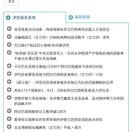
最新新闻
浏览最多新闻
肯尼亚政治活动家：殉道领袖在捍卫巴勒斯坦问题上立场坚定
法赫德国王《古兰经》印刷机构网站提供数字《古兰经》译本
百日践行“抵抗烈士领袖”的宗教训导
“哈塔姆·安比亚”中央总部发言人：任何从伊朗资产中收取款项的国家将
不被允许通过霍尔木兹海峡
卡尔巴拉圣陵注册超13,500个阿尔巴因服务与哀悼仪仗队
伊玛目侯赛因圣陵为阿尔巴因朝圣者推出《古兰经》计划
《国土报》：内塔尼亚胡或将被历史铭记为以色列最糟糕的总理
来自172个国家的1，813，188名阿尔巴因朝圣者进入伊拉克
伊朗伊斯兰革命领袖：支持黎巴嫩真主党圣战者，是伊朗伊斯兰共和国
的战略方针
阿尔巴因朝觐登记人数突破130万
爱资哈尔观察站对世界杯期间伊斯兰恐惧症加剧表示担忧
吉达博物馆珍藏稀有《古兰经》手稿 + 图片