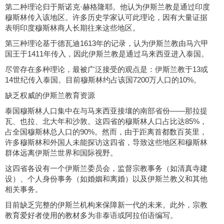
第二种理论归于斯诺克·赫格隆耶。他认为伊斯兰教是通过印度
穆斯林传入该地区。许多历史学家认可此理论，因有大量证据
表明印度穆斯林商人长期往来这些地区。
第三种理论基于德瓦迪1613年的记录，认为伊斯兰教由马六甲
国王于1411年传入，因此伊斯兰教是通过马来西亚进入泰国。
尽管存在多种理论，最被广泛接受的观点是：伊斯兰教于13或
14世纪传入泰国。目前穆斯林约占该国7200万人口的10%。
缺乏权威的伊斯兰教育资源
泰国穆斯林人口集中在与马来西亚接壤的南部省份——那拉提
瓦、也拉、北大年和沙敦。这四省的穆斯林人口占比达85%，
占全国穆斯林总人口的90%。然而，由于距离首都数百英里，
许多穆斯林和外国人未能探访这四省，导致这些地区和穆斯林
群体远离伊斯兰世界和国际视野。
这四省各设有一个伊斯兰委员会，监督宗教事务（如清真寺建
设）、个人身份事务（如婚姻和离婚）以及伊斯兰教义和其他
相关事务。
目前缺乏完整的伊斯兰机构来保障新一代的未来。此外，宗教
教育爱好者使用的教材多为非泰语或阿拉伯语编写。