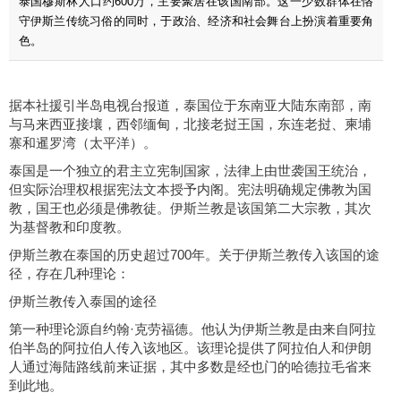
泰国穆斯林人口约600万，主要聚居在该国南部。这一少数群体在恪
守伊斯兰传统习俗的同时，于政治、经济和社会舞台上扮演着重要角
色。
据本社援引半岛电视台报道，泰国位于东南亚大陆东南部，南
与马来西亚接壤，西邻缅甸，北接老挝王国，东连老挝、柬埔
寨和暹罗湾（太平洋）。
泰国是一个独立的君主立宪制国家，法律上由世袭国王统治，
但实际治理权根据宪法文本授予内阁。宪法明确规定佛教为国
教，国王也必须是佛教徒。伊斯兰教是该国第二大宗教，其次
为基督教和印度教。
伊斯兰教在泰国的历史超过700年。关于伊斯兰教传入该国的途
径，存在几种理论：
伊斯兰教传入泰国的途径
第一种理论源自约翰·克劳福德。他认为伊斯兰教是由来自阿拉
伯半岛的阿拉伯人传入该地区。该理论提供了阿拉伯人和伊朗
人通过海陆路线前来证据，其中多数是经也门的哈德拉毛省来
到此地。