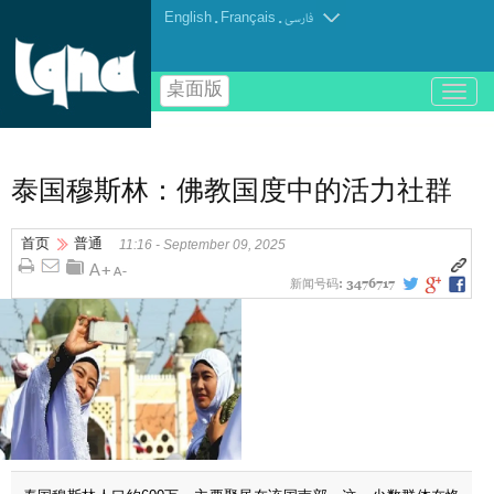
English
.
Français
.
فارسی
桌面版
باز
و
بسته
کردن
منو
泰国穆斯林：佛教国度中的活力社群
首页
普通
11:16 - September 09, 2025
新闻号码:
3476717