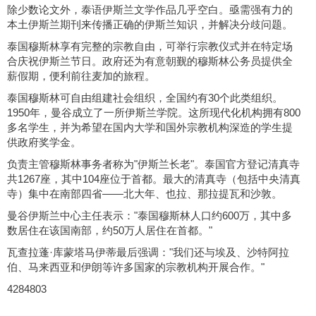
除少数论文外，泰语伊斯兰文学作品几乎空白。亟需强有力的
本土伊斯兰期刊来传播正确的伊斯兰知识，并解决分歧问题。
泰国穆斯林享有完整的宗教自由，可举行宗教仪式并在特定场
合庆祝伊斯兰节日。政府还为有意朝觐的穆斯林公务员提供全
薪假期，便利前往麦加的旅程。
泰国穆斯林可自由组建社会组织，全国约有30个此类组织。
1950年，曼谷成立了一所伊斯兰学院。这所现代化机构拥有800
多名学生，并为希望在国内大学和国外宗教机构深造的学生提
供政府奖学金。
负责主管穆斯林事务者称为"伊斯兰长老"。泰国官方登记清真寺
共1267座，其中104座位于首都。最大的清真寺（包括中央清真
寺）集中在南部四省——北大年、也拉、那拉提瓦和沙敦。
曼谷伊斯兰中心主任表示："泰国穆斯林人口约600万，其中多
数居住在该国南部，约50万人居住在首都。"
瓦查拉蓬·库蒙塔马伊蒂最后强调："我们还与埃及、沙特阿拉
伯、马来西亚和伊朗等许多国家的宗教机构开展合作。"
4284803