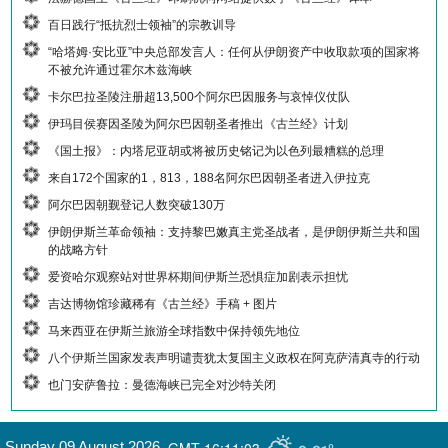
百日践行“抵抗烈士领袖”的宗教训导
“哈塔姆·安比亚”中央总部发言人：任何从伊朗资产中收取款项的国家将
不被允许通过霍尔木兹海峡
卡尔巴拉圣陵注册超13,500个阿尔巴因服务与哀悼仪仗队
伊玛目侯赛因圣陵为阿尔巴因朝圣者推出《古兰经》计划
《国土报》：内塔尼亚胡或将被历史铭记为以色列最糟糕的总理
来自172个国家的1，813，188名阿尔巴因朝圣者进入伊拉克
阿尔巴因朝觐登记人数突破130万
伊朗伊斯兰革命领袖：支持黎巴嫩真主党圣战者，是伊朗伊斯兰共和国
的战略方针
爱资哈尔观察站对世界杯期间伊斯兰恐惧症加剧表示担忧
吉达博物馆珍藏稀有《古兰经》手稿 + 图片
马来西亚在伊斯兰旅游全球指数中保持领先地位
八个伊斯兰国家发表声明谴责犹太复国主义政权在阿克萨清真寺的行动
也门安萨鲁拉：曼德海峡已完全对沙特关闭
GMT-16:11:03
Sunday 09 August 2026
,