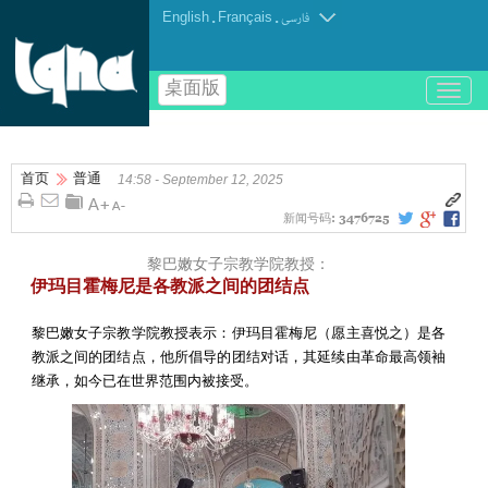
English
.
Français
.
فارسی
桌面版
باز
و
بسته
کردن
首页
普通
منو
14:58 - September 12, 2025
新闻号码:
3476725
黎巴嫩女子宗教学院教授：
伊玛目霍梅尼是各教派之间的团结点
黎巴嫩女子宗教学院教授表示：伊玛目霍梅尼（愿主喜悦之）是各
教派之间的团结点，他所倡导的团结对话，其延续由革命最高领袖
继承，如今已在世界范围内被接受。