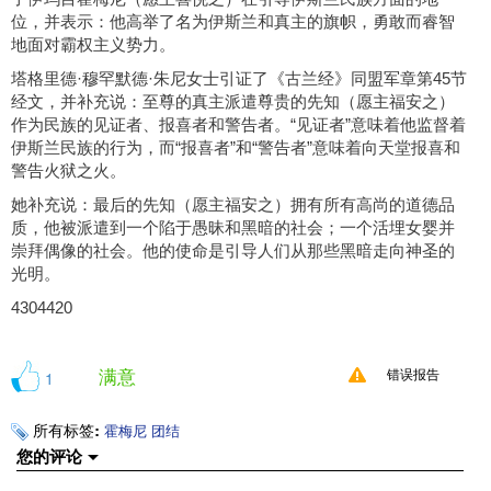
位，并表示：他高举了名为伊斯兰和真主的旗帜，勇敢而睿智
地面对霸权主义势力。
塔格里德·穆罕默德·朱尼女士引证了《古兰经》同盟军章第45节
经文，并补充说：至尊的真主派遣尊贵的先知（愿主福安之）
作为民族的见证者、报喜者和警告者。“见证者”意味着他监督着
伊斯兰民族的行为，而“报喜者”和“警告者”意味着向天堂报喜和
警告火狱之火。
她补充说：最后的先知（愿主福安之）拥有所有高尚的道德品
质，他被派遣到一个陷于愚昧和黑暗的社会；一个活埋女婴并
崇拜偶像的社会。他的使命是引导人们从那些黑暗走向神圣的
光明。
4304420
满意
1
错误报告
所有标签:
霍梅尼
团结
您的评论