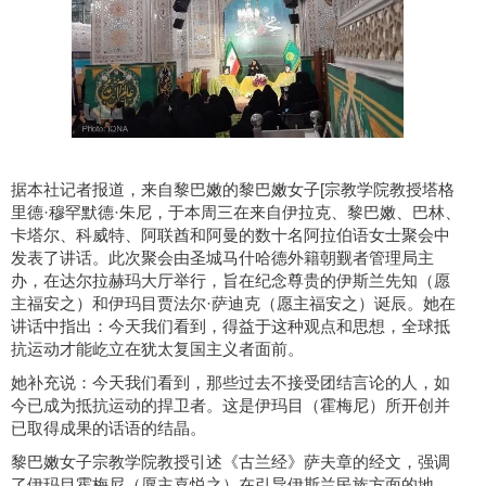
据本社记者报道，来自黎巴嫩的黎巴嫩女子[宗教学院教授塔格
里德·穆罕默德·朱尼，于本周三在来自伊拉克、黎巴嫩、巴林、
卡塔尔、科威特、阿联酋和阿曼的数十名阿拉伯语女士聚会中
发表了讲话。此次聚会由圣城马什哈德外籍朝觐者管理局主
办，在达尔拉赫玛大厅举行，旨在纪念尊贵的伊斯兰先知（愿
主福安之）和伊玛目贾法尔·萨迪克（愿主福安之）诞辰。她在
讲话中指出：今天我们看到，得益于这种观点和思想，全球抵
抗运动才能屹立在犹太复国主义者面前。
她补充说：今天我们看到，那些过去不接受团结言论的人，如
今已成为抵抗运动的捍卫者。这是伊玛目（霍梅尼）所开创并
已取得成果的话语的结晶。
黎巴嫩女子宗教学院教授引述《古兰经》萨夫章的经文，强调
了伊玛目霍梅尼（愿主喜悦之）在引导伊斯兰民族方面的地