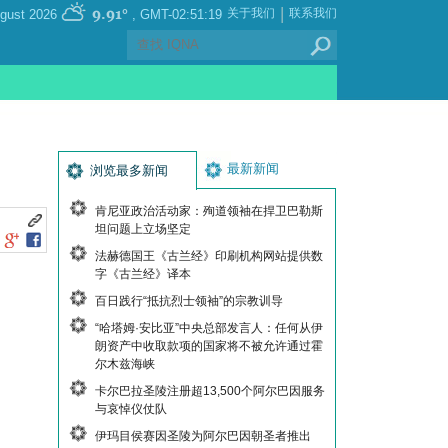
|
9.91°
关于我们
联系我们
, Friday 07 August 2026
GMT-02:51:19
最新新闻
浏览最多新闻
肯尼亚政治活动家：殉道领袖在捍卫巴勒斯
坦问题上立场坚定
法赫德国王《古兰经》印刷机构网站提供数
字《古兰经》译本
百日践行“抵抗烈士领袖”的宗教训导
“哈塔姆·安比亚”中央总部发言人：任何从伊
朗资产中收取款项的国家将不被允许通过霍
尔木兹海峡
卡尔巴拉圣陵注册超13,500个阿尔巴因服务
与哀悼仪仗队
伊玛目侯赛因圣陵为阿尔巴因朝圣者推出