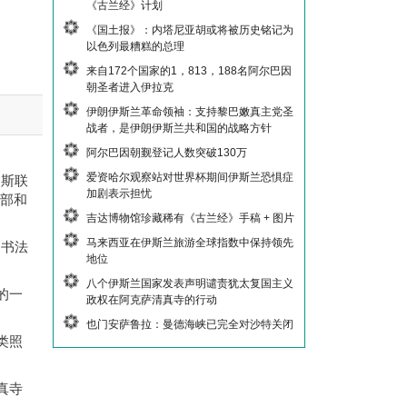
《古兰经》计划
《国土报》：内塔尼亚胡或将被历史铭记为
以色列最糟糕的总理
来自172个国家的1，813，188名阿尔巴因
朝圣者进入伊拉克
伊朗伊斯兰革命领袖：支持黎巴嫩真主党圣
战者，是伊朗伊斯兰共和国的战略方针
阿尔巴因朝觐登记人数突破130万
爱资哈尔观察站对世界杯期间伊斯兰恐惧症
罗斯联
加剧表示担忧
金部和
吉达博物馆珍藏稀有《古兰经》手稿 + 图片
马来西亚在伊斯兰旅游全球指数中保持领先
伯书法
地位
八个伊斯兰国家发表声明谴责犹太复国主义
的一
政权在阿克萨清真寺的行动
也门安萨鲁拉：曼德海峡已完全对沙特关闭
类照
真寺