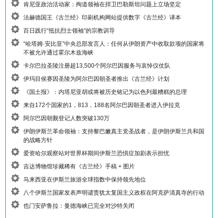
肯尼亚政治活动家：殉道领袖在捍卫巴勒斯坦问题上立场坚定
法赫德国王《古兰经》印刷机构网站提供数字《古兰经》译本
百日践行“抵抗烈士领袖”的宗教训导
“哈塔姆·安比亚”中央总部发言人：任何从伊朗资产中收取款项的国家将
不被允许通过霍尔木兹海峡
卡尔巴拉圣陵注册超13,500个阿尔巴因服务与哀悼仪仗队
伊玛目侯赛因圣陵为阿尔巴因朝圣者推出《古兰经》计划
《国土报》：内塔尼亚胡或将被历史铭记为以色列最糟糕的总理
来自172个国家的1，813，188名阿尔巴因朝圣者进入伊拉克
阿尔巴因朝觐登记人数突破130万
伊朗伊斯兰革命领袖：支持黎巴嫩真主党圣战者，是伊朗伊斯兰共和国
的战略方针
爱资哈尔观察站对世界杯期间伊斯兰恐惧症加剧表示担忧
吉达博物馆珍藏稀有《古兰经》手稿 + 图片
马来西亚在伊斯兰旅游全球指数中保持领先地位
八个伊斯兰国家发表声明谴责犹太复国主义政权在阿克萨清真寺的行动
也门安萨鲁拉：曼德海峡已完全对沙特关闭