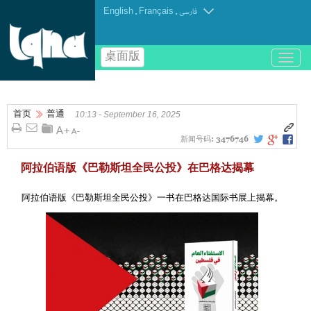
English
.
Français
.
فارسی
桌面版
باز
و
بسته
کردن
首页
普通
منو
10:13 - September 16, 2025
新闻号码:
3476746
阿拉伯语版《巴勒斯坦全民公投》在巴格达揭幕
阿拉伯语版《巴勒斯坦全民公投》一书在巴格达国际书展上揭幕。