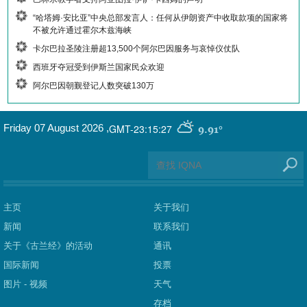
“哈塔姆·安比亚”中央总部发言人：任何从伊朗资产中收取款项的国家将
不被允许通过霍尔木兹海峡
卡尔巴拉圣陵注册超13,500个阿尔巴因服务与哀悼仪仗队
西班牙夺冠受到伊斯兰国家民众欢迎
阿尔巴因朝觐登记人数突破130万
GMT-23:15:27
Friday 07 August 2026
,
9.91°
主页
关于我们
新闻
联系我们
关于《古兰经》的活动
通讯
国际新闻
投票
图片 - 视频
天气
存档