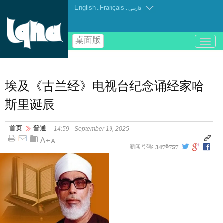
English
.
Français
.
فارسی
桌面版
باز
و
بسته
کردن
منو
埃及《古兰经》电视台纪念诵经家哈
斯里诞辰
首页
普通
14:59 - September 19, 2025
新闻号码:
3476757