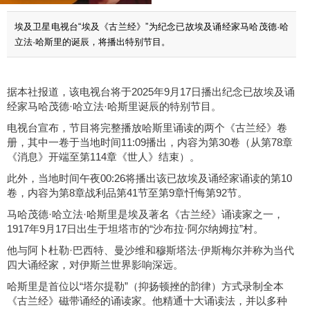
埃及卫星电视台“埃及《古兰经》”为纪念已故埃及诵经家马哈茂德·哈
立法·哈斯里的诞辰，将播出特别节目。
据本社报道，该电视台将于2025年9月17日播出纪念已故埃及诵
经家马哈茂德·哈立法·哈斯里诞辰的特别节目。
电视台宣布，节目将完整播放哈斯里诵读的两个《古兰经》卷
册，其中一卷于当地时间11:09播出，内容为第30卷（从第78章
《消息》开端至第114章《世人》结束）。
此外，当地时间午夜00:26将播出该已故埃及诵经家诵读的第10
卷，内容为第8章战利品第41节至第9章忏悔第92节。
马哈茂德·哈立法·哈斯里是埃及著名《古兰经》诵读家之一，
1917年9月17日出生于坦塔市的“沙布拉·阿尔纳姆拉”村。
他与阿卜杜勒·巴西特、曼沙维和穆斯塔法·伊斯梅尔并称为当代
四大诵经家，对伊斯兰世界影响深远。
哈斯里是首位以“塔尔提勒”（抑扬顿挫的韵律）方式录制全本
《古兰经》磁带诵经的诵读家。他精通十大诵读法，并以多种