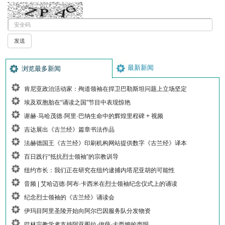
最新新闻
浏览最多新闻
肯尼亚政治活动家：殉道领袖在捍卫巴勒斯坦问题上立场坚定
埃及双胞胎在“诵读之国”节目中表现惊艳
谢赫·马哈茂德·阿里·巴纳生命中的辉煌里程碑 + 视频
吉达展出《古兰经》篇章书法作品
法赫德国王《古兰经》印刷机构网站提供数字《古兰经》译本
百日践行“抵抗烈士领袖”的宗教训导
纽约市长：我们正在研究在纽约逮捕内塔尼亚胡的可能性
音频 | 艾哈迈德·阿布·卡西米在烈士领袖纪念仪式上的诵读
纪念烈士领袖的《古兰经》诵读会
伊玛目阿里圣陵开始向阿尔巴因服务队分发物资
巴林宗教学者支持阿亚图拉·伊萨·卡西姆的声明