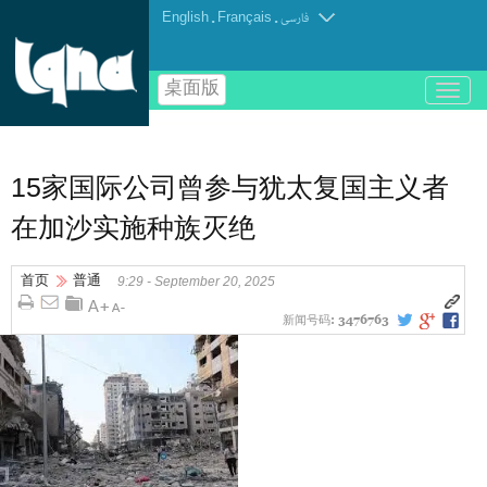
English
.
Français
.
فارسی
桌面版
باز
و
بسته
کردن
منو
15家国际公司曾参与犹太复国主义者
在加沙实施种族灭绝
首页
普通
9:29 - September 20, 2025
新闻号码:
3476763