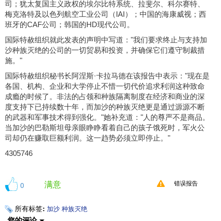
司；犹太复国主义政权的埃尔比特系统、拉斐尔、科尔赛特、
梅克洛特及以色列航空工业公司（IAI）；中国的海康威视；西
班牙的CAF公司；韩国的HD现代公司。
国际特赦组织就此发表的声明中写道："我们要求终止与支持加
沙种族灭绝的公司的一切贸易和投资，并确保它们遵守制裁措
施。"
国际特赦组织秘书长阿涅斯·卡拉马德在该报告中表示："现在是
各国、机构、企业和大学停止不惜一切代价追求利润这种致命
成瘾的时候了。非法的占领和种族隔离制度在经济和商业的深
度支持下已持续数十年，而加沙的种族灭绝更是通过源源不断
的武器和军事技术得到强化。"她补充道："人的尊严不是商品。
当加沙的巴勒斯坦母亲眼睁睁看着自己的孩子饿死时，军火公
司却仍在赚取巨额利润。这一趋势必须立即停止。"
4305746
满意
0
错误报告
所有标签:
加沙
种族灭绝
您的评论