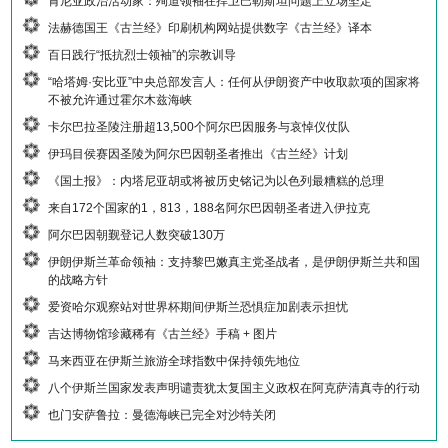
肯尼亚政治活动家：殉道领袖在捍卫巴勒斯坦问题上立场坚定
法赫德国王《古兰经》印刷机构网站提供数字《古兰经》译本
百日践行“抵抗烈士领袖”的宗教训导
“哈塔姆·安比亚”中央总部发言人：任何从伊朗资产中收取款项的国家将
不被允许通过霍尔木兹海峡
卡尔巴拉圣陵注册超13,500个阿尔巴因服务与哀悼仪仗队
伊玛目侯赛因圣陵为阿尔巴因朝圣者推出《古兰经》计划
《国土报》：内塔尼亚胡或将被历史铭记为以色列最糟糕的总理
来自172个国家的1，813，188名阿尔巴因朝圣者进入伊拉克
阿尔巴因朝觐登记人数突破130万
伊朗伊斯兰革命领袖：支持黎巴嫩真主党圣战者，是伊朗伊斯兰共和国
的战略方针
爱资哈尔观察站对世界杯期间伊斯兰恐惧症加剧表示担忧
吉达博物馆珍藏稀有《古兰经》手稿 + 图片
马来西亚在伊斯兰旅游全球指数中保持领先地位
八个伊斯兰国家发表声明谴责犹太复国主义政权在阿克萨清真寺的行动
也门安萨鲁拉：曼德海峡已完全对沙特关闭