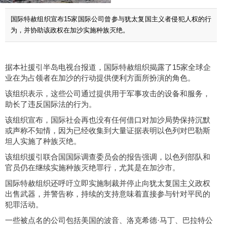
国际特赦组织宣布15家国际公司曾参与犹太复国主义者侵犯人权的行
为，并协助该政权在加沙实施种族灭绝。
据本社援引半岛电视台报道，国际特赦组织揭露了15家全球企
业在为占领者在加沙的行动提供便利方面所扮演的角色。
该组织表示，这些公司通过提供用于军事攻击的设备和服务，
助长了违反国际法的行为。
该组织宣布，国际社会再也没有任何借口对加沙局势保持沉默
或声称不知情，因为已经收集到大量证据表明以色列对巴勒斯
坦人实施了种族灭绝。
该组织援引联合国国际调查委员会的报告强调，以色列部队和
官员仍在继续实施种族灭绝罪行，尤其是在加沙市。
国际特赦组织还呼吁立即实施制裁并停止向犹太复国主义政权
出售武器，并警告称，持续的支持意味着直接参与针对平民的
犯罪活动。
一些被点名的公司包括美国的波音、洛克希德·马丁、巴拉特公