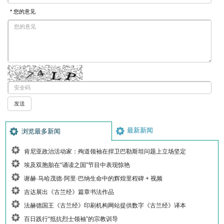
* 您的意见
最新新闻
浏览最多新闻
肯尼亚政治活动家：殉道领袖在捍卫巴勒斯坦问题上立场坚定
埃及双胞胎在“诵读之国”节目中表现惊艳
谢赫·马哈茂德·阿里·巴纳生命中的辉煌里程碑 + 视频
吉达展出《古兰经》篇章书法作品
法赫德国王《古兰经》印刷机构网站提供数字《古兰经》译本
百日践行“抵抗烈士领袖”的宗教训导