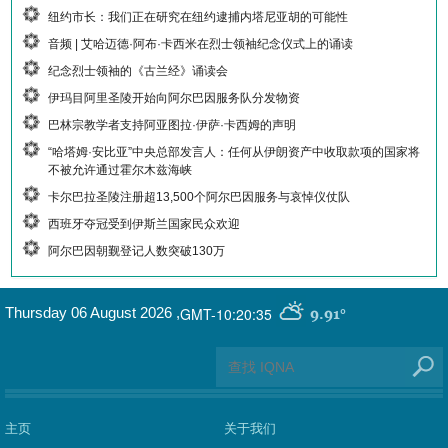
纽约市长：我们正在研究在纽约逮捕内塔尼亚胡的可能性
音频 | 艾哈迈德·阿布·卡西米在烈士领袖纪念仪式上的诵读
纪念烈士领袖的《古兰经》诵读会
伊玛目阿里圣陵开始向阿尔巴因服务队分发物资
巴林宗教学者支持阿亚图拉·伊萨·卡西姆的声明
“哈塔姆·安比亚”中央总部发言人：任何从伊朗资产中收取款项的国家将
不被允许通过霍尔木兹海峡
卡尔巴拉圣陵注册超13,500个阿尔巴因服务与哀悼仪仗队
西班牙夺冠受到伊斯兰国家民众欢迎
阿尔巴因朝觐登记人数突破130万
GMT-10:20:35
Thursday 06 August 2026
,
9.91°
主页
关于我们