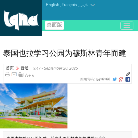
English
.
Français
.
فارسی
桌面版
باز
و
بسته
کردن
منو
泰国也拉学习公园为穆斯林青年而建
首页
普通
9:47 - September 20, 2025
新闻号码:
3476766