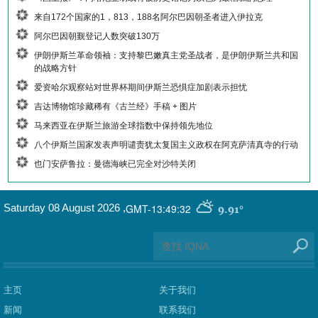
来自172个国家的1，813，188名阿尔巴因朝圣者进入伊拉克
阿尔巴因朝觐登记人数突破130万
伊朗伊斯兰革命领袖：支持黎巴嫩真主党圣战者，是伊朗伊斯兰共和国
的战略方针
爱资哈尔观察站对世界杯期间伊斯兰恐惧症加剧表示担忧
吉达博物馆珍藏稀有《古兰经》手稿 + 图片
马来西亚在伊斯兰旅游全球指数中保持领先地位
八个伊斯兰国家发表声明谴责犹太复国主义政权在阿克萨清真寺的行动
也门安萨鲁拉：曼德海峡已完全对沙特关闭
GMT-13:49:32
Saturday 08 August 2026
,
9.91°
主页
关于我们
新闻
联系我们