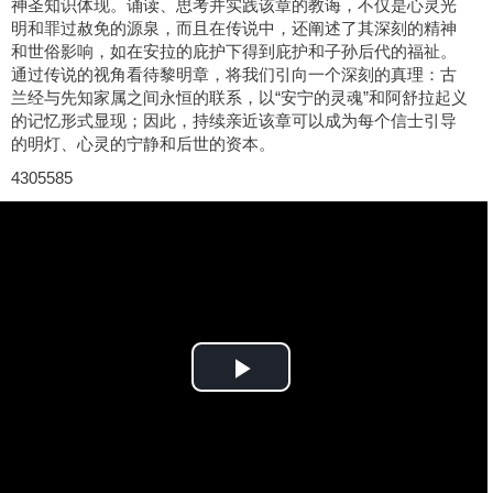
神圣知识体现。诵读、思考并实践该章的教诲，不仅是心灵光
明和罪过赦免的源泉，而且在传说中，还阐述了其深刻的精神
和世俗影响，如在安拉的庇护下得到庇护和子孙后代的福祉。
通过传说的视角看待黎明章，将我们引向一个深刻的真理：古
兰经与先知家属之间永恒的联系，以“安宁的灵魂”和阿舒拉起义
的记忆形式显现；因此，持续亲近该章可以成为每个信士引导
的明灯、心灵的宁静和后世的资本。
4305585
Play
Video