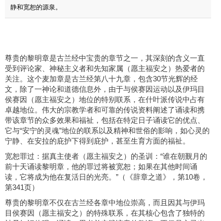
静和宽恕的源泉。
尊贵的黎明章是古兰经中宝贵的章节之一，其深刻的含义一直
受到评论家、神秘主义者和先知家属（愿主福安之）热爱者的
关注。这个麦加章是古兰经第八十九章，包含30节光辉的经
文，除了一神论和道德信息外，由于与侯赛因运动以及伊玛目
侯赛因（愿主福安之）地位的特别联系，在什叶派传说中占有
卓越地位。伟大的宗教学者和可靠的传说资料阐述了诵读和携
带该章节的众多效果和福祉，包括在特定日子诵读它的优点、
它与“安宁的灵魂”地位的联系以及精神和世俗的影响，如心灵的
宁静、在安拉的庇护下得到庇护，甚至生育方面的福祉。
宽恕罪过：据真主使者（愿主福安之）的圣训：“谁在朝觐月的
前十天诵读黎明章，他的罪过将被宽恕；如果在其他时间诵
读，它将成为他在复活日的光亮。”（《辞章之道》，第10卷，
第341页）
尊贵的黎明章不仅在古兰经各章中地位崇高，而且因其与伊玛
目侯赛因（愿主福安之）的特殊联系，在其核心包含了独特的