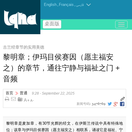
English
.
Français
.
فارسی
桌面版
باز
و
بسته
کردن
古兰经章节的实用美德
منو
黎明章；伊玛目侯赛因（愿主福安
之）的章节，通往宁静与福祉之门 +
音频
首页
普通
9:28 - September 22, 2025
新闻号码:
3476769
黎明章是麦加章，有30节光辉的经文，在伊斯兰传说中具有特殊地
位；该章与伊玛目侯赛因（愿主福安之）相联系，诵读它是福祉、宁