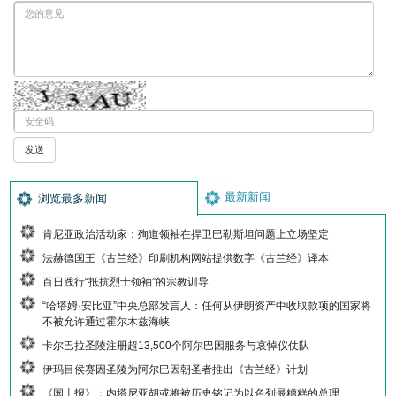
最新新闻
浏览最多新闻
肯尼亚政治活动家：殉道领袖在捍卫巴勒斯坦问题上立场坚定
法赫德国王《古兰经》印刷机构网站提供数字《古兰经》译本
百日践行“抵抗烈士领袖”的宗教训导
“哈塔姆·安比亚”中央总部发言人：任何从伊朗资产中收取款项的国家将
不被允许通过霍尔木兹海峡
卡尔巴拉圣陵注册超13,500个阿尔巴因服务与哀悼仪仗队
伊玛目侯赛因圣陵为阿尔巴因朝圣者推出《古兰经》计划
《国土报》：内塔尼亚胡或将被历史铭记为以色列最糟糕的总理