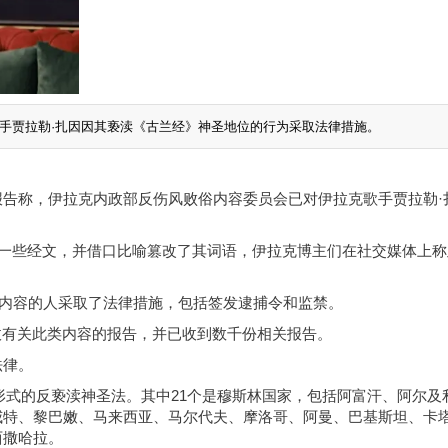
手贾拉勒·扎因因其亵渎《古兰经》神圣地位的行为采取法律措施。
告称，伊拉克内政部反伤风败俗内容委员会已对伊拉克歌手贾拉勒·
的一些经文，并借口比喻篡改了其词语，伊拉克博主们在社交媒体上称
不当内容的人采取了法律措施，包括签发逮捕令和监禁。
接收有关此类内容的报告，并已收到数千份相关报告。
法律。
种形式的反亵渎神圣法。其中21个是穆斯林国家，包括阿富汗、阿尔及
威特、黎巴嫩、马来西亚、马尔代夫、摩洛哥、阿曼、巴基斯坦、卡
西撒哈拉。