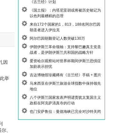
《古兰经》计划
《国土报》：内塔尼亚胡或将被历史铭记为
以色列最糟糕的总理
来自172个国家的1，813，188名阿尔巴因
朝圣者进入伊拉克
阿尔巴因朝觐登记人数突破130万
伊朗伊斯兰革命领袖：支持黎巴嫩真主党圣
战者，是伊朗伊斯兰共和国的战略方针
爱资哈尔观察站对世界杯期间伊斯兰恐惧症
扎因
加剧表示担忧
吉达博物馆珍藏稀有《古兰经》手稿 + 图片
此举
马来西亚在伊斯兰旅游全球指数中保持领先
地位
八个伊斯兰国家发表声明谴责犹太复国主义
政权在阿克萨清真寺的行动
也门安萨鲁拉：曼德海峡已完全对沙特关闭
利
塔尔、