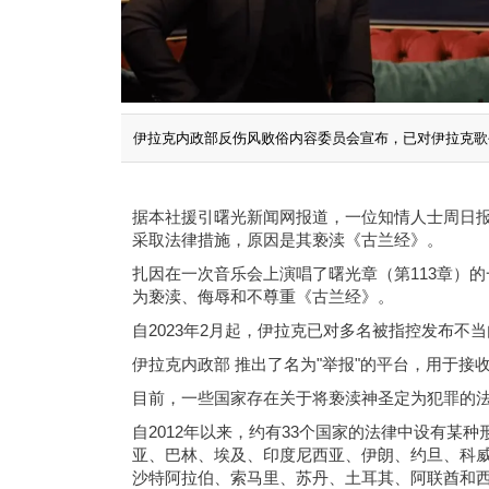
伊拉克内政部反伤风败俗内容委员会宣布，已对伊拉克歌
据本社援引曙光新闻网报道，一位知情人士周日报
采取法律措施，原因是其亵渎《古兰经》。
扎因在一次音乐会上演唱了曙光章（第113章）
为亵渎、侮辱和不尊重《古兰经》。
自2023年2月起，伊拉克已对多名被指控发布
伊拉克内政部 推出了名为"举报"的平台，用于
目前，一些国家存在关于将亵渎神圣定为犯罪的
自2012年以来，约有33个国家的法律中设有某
亚、巴林、埃及、印度尼西亚、伊朗、约旦、科
沙特阿拉伯、索马里、苏丹、土耳其、阿联酋和