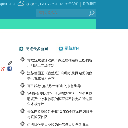
|
9.91°
关于我们
联系我们
, Saturday 08 August 2026
GMT-23:20:14
最新新闻
浏览最多新闻
肯尼亚政治活动家：殉道领袖在捍卫巴勒斯
坦问题上立场坚定
法赫德国王《古兰经》印刷机构网站提供数
字《古兰经》译本
百日践行“抵抗烈士领袖”的宗教训导
“哈塔姆·安比亚”中央总部发言人：任何从伊
朗资产中收取款项的国家将不被允许通过霍
尔木兹海峡
卡尔巴拉圣陵注册超13,500个阿尔巴因服务
与哀悼仪仗队
伊玛目侯赛因圣陵为阿尔巴因朝圣者推出