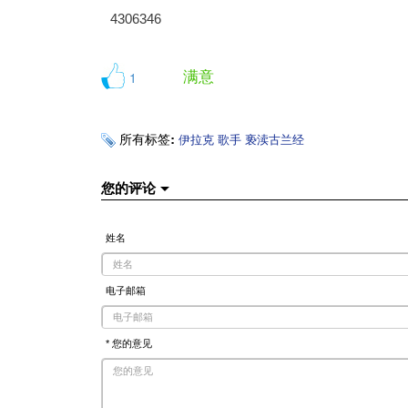
4306346
满意
1
所有标签:
伊拉克
歌手
亵渎古兰经
您的评论
姓名
电子邮箱
* 您的意见