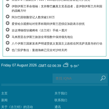
伊朗伊斯兰革命领袖：支持黎巴嫩真主党圣战者，是伊朗伊斯兰共和国
的战略方针
阿尔巴因朝觐登记人数突破130万
爱资哈尔观察站对世界杯期间伊斯兰恐惧症加剧表示担忧
吉达博物馆珍藏稀有《古兰经》手稿 + 图片
马来西亚在伊斯兰旅游全球指数中保持领先地位
八个伊斯兰国家发表声明谴责犹太复国主义政权在阿克萨清真寺的行动
也门安萨鲁拉：曼德海峡已完全对沙特关闭
GMT-02:06:39
Friday 07 August 2026
,
9.91°
主页
关于我们
新闻
联系我们
关于《古兰经》的活动
通讯