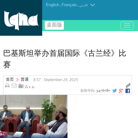
English
.
Français
.
فارسی
桌面版
باز
و
بسته
کردن
منو
巴基斯坦举办首届国际《古兰经》比
赛
首页
普通
8:57 - September 24, 2025
新闻号码:
3476787