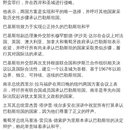
野蛮罪行，并在西岸和圣城进行侵略。
他表示，两国方案是实现和平的唯一选择，并呼吁其他国家采
取历史性步骤承认巴勒斯坦国。
巴基斯坦致力于实现公正持久的巴勒斯坦和平
巴基斯坦副总理兼外交部长穆罕默德·伊沙克·达尔在会议上对法
国、英国、澳大利亚、加拿大和葡萄牙政府承认巴勒斯坦表示
欢迎，并呼吁所有尚未承认巴勒斯坦的国家采取类似步骤，履
行其对国际法的承诺。
巴基斯坦外交部再次支持根据联合国和伊斯兰合作组织相关决
议以及国际合法性，建立一个以圣城为首都、基于1967年以前
边界、独立、可持续、连续的巴勒斯坦国。
南非总统西里尔·拉马福萨在周日晚的纽约两国方案会议上表
示，呼吁所有联合国成员国承认巴勒斯坦国。南非是率先向国
际法院起诉犹太复国主义政权的国家。
土耳其总统雷杰普·塔伊普·埃尔多安在演讲中祝贺所有打算承认
巴勒斯坦国的国家，因为他们尊重了正义的呼声。
葡萄牙总统马塞洛·雷贝洛·德索萨为里斯本承认巴勒斯坦的决定
辩护，称此举意味着承认和平。