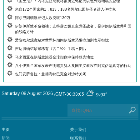
《国土报》：内塔尼亚胡或将被历史铭记为以色列最糟糕的总理
来自172个国家的1，813，188名阿尔巴因朝圣者进入伊拉克
阿尔巴因朝觐登记人数突破130万
伊朗伊斯兰革命领袖：支持黎巴嫩真主党圣战者，是伊朗伊斯兰共和国
的战略方针
爱资哈尔观察站对世界杯期间伊斯兰恐惧症加剧表示担忧
吉达博物馆珍藏稀有《古兰经》手稿 + 图片
马来西亚在伊斯兰旅游全球指数中保持领先地位
八个伊斯兰国家发表声明谴责犹太复国主义政权在阿克萨清真寺的行动
也门安萨鲁拉：曼德海峡已完全对沙特关闭
GMT-06:33:05
Saturday 08 August 2026
,
9.91°
主页
关于我们
新闻
联系我们