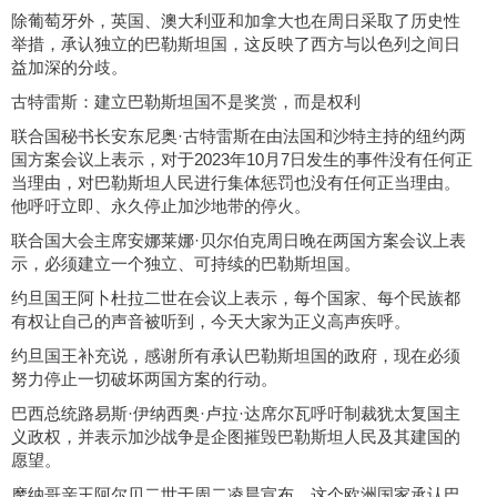
除葡萄牙外，英国、澳大利亚和加拿大也在周日采取了历史性
举措，承认独立的巴勒斯坦国，这反映了西方与以色列之间日
益加深的分歧。
古特雷斯：建立巴勒斯坦国不是奖赏，而是权利
联合国秘书长安东尼奥·古特雷斯在由法国和沙特主持的纽约两
国方案会议上表示，对于2023年10月7日发生的事件没有任何正
当理由，对巴勒斯坦人民进行集体惩罚也没有任何正当理由。
他呼吁立即、永久停止加沙地带的停火。
联合国大会主席安娜莱娜·贝尔伯克周日晚在两国方案会议上表
示，必须建立一个独立、可持续的巴勒斯坦国。
约旦国王阿卜杜拉二世在会议上表示，每个国家、每个民族都
有权让自己的声音被听到，今天大家为正义高声疾呼。
约旦国王补充说，感谢所有承认巴勒斯坦国的政府，现在必须
努力停止一切破坏两国方案的行动。
巴西总统路易斯·伊纳西奥·卢拉·达席尔瓦呼吁制裁犹太复国主
义政权，并表示加沙战争是企图摧毁巴勒斯坦人民及其建国的
愿望。
摩纳哥亲王阿尔贝二世于周二凌晨宣布，这个欧洲国家承认巴