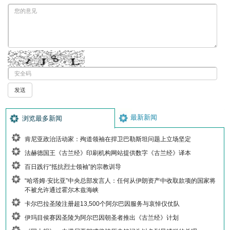
最新新闻
浏览最多新闻
肯尼亚政治活动家：殉道领袖在捍卫巴勒斯坦问题上立场坚定
法赫德国王《古兰经》印刷机构网站提供数字《古兰经》译本
百日践行“抵抗烈士领袖”的宗教训导
“哈塔姆·安比亚”中央总部发言人：任何从伊朗资产中收取款项的国家将
不被允许通过霍尔木兹海峡
卡尔巴拉圣陵注册超13,500个阿尔巴因服务与哀悼仪仗队
伊玛目侯赛因圣陵为阿尔巴因朝圣者推出《古兰经》计划