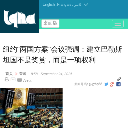
English
.
Français
.
فارسی
桌面版
باز
و
بسته
کردن
منو
纽约"两国方案"会议强调：建立巴勒斯
坦国不是奖赏，而是一项权利
首页
普通
8:58 - September 24, 2025
新闻号码:
3476788