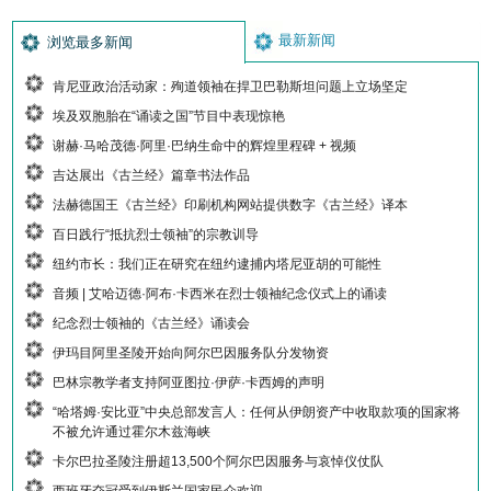
最新新闻
浏览最多新闻
肯尼亚政治活动家：殉道领袖在捍卫巴勒斯坦问题上立场坚定
埃及双胞胎在“诵读之国”节目中表现惊艳
谢赫·马哈茂德·阿里·巴纳生命中的辉煌里程碑 + 视频
吉达展出《古兰经》篇章书法作品
法赫德国王《古兰经》印刷机构网站提供数字《古兰经》译本
百日践行“抵抗烈士领袖”的宗教训导
纽约市长：我们正在研究在纽约逮捕内塔尼亚胡的可能性
音频 | 艾哈迈德·阿布·卡西米在烈士领袖纪念仪式上的诵读
纪念烈士领袖的《古兰经》诵读会
伊玛目阿里圣陵开始向阿尔巴因服务队分发物资
巴林宗教学者支持阿亚图拉·伊萨·卡西姆的声明
“哈塔姆·安比亚”中央总部发言人：任何从伊朗资产中收取款项的国家将
不被允许通过霍尔木兹海峡
卡尔巴拉圣陵注册超13,500个阿尔巴因服务与哀悼仪仗队