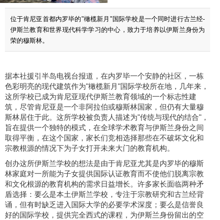
位于肯尼亚首都内罗毕的"橄榄新月"国际学校是一个同时进行古兰经-
伊斯兰教育和世界现代科学学习的中心，致力于培养以伊斯兰身份为
荣的穆斯林。
据本社援引半岛电视台报道，在内罗毕一个安静的社区，一栋
色彩明亮的现代建筑作为"橄榄新月"国际学校所在地，几年来，
这所学校已成为肯尼亚现代伊斯兰教育领域的一个标志性建
筑，尽管肯尼亚是一个非阿拉伯或穆斯林国家，但仍有大量穆
斯林居住于此。这所学校被负责人描述为"传统与现代的结合"，
旨在提供一个独特的模式，在全球学术教育与伊斯兰身份之间
取得平衡，在这个国家，家长们竞相选择那些在不破坏文化和
宗教根源的情况下为子女打开未来大门的教育机构。
创办这所伊斯兰学校的想法是由于肯尼亚尤其是内罗毕的穆斯
林家庭对一所能为子女提供国际认证教育而不使他们脱离宗教
和文化根源的教育机构的需求日益增长。许多家长面临两种矛
盾选择：要么是本土伊斯兰学校，专注于宗教研究和古兰经背
诵，但有时缺乏进入国际大学的必要学术深度；要么是信誉良
好的国际学校，提供完全西式的课程，为伊斯兰身份留出的空