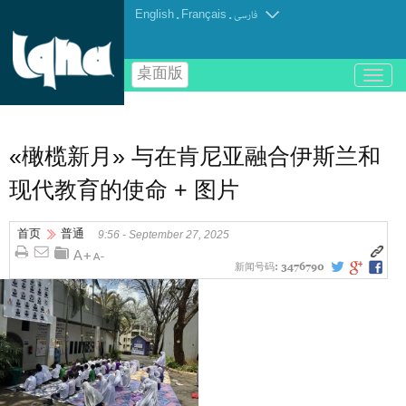
English
.
Français
.
فارسی
桌面版
باز
و
بسته
کردن
منو
«橄榄新月» 与在肯尼亚融合伊斯兰和
现代教育的使命 + 图片
首页
普通
9:56 - September 27, 2025
新闻号码:
3476790