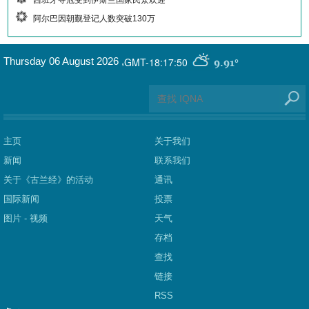
西班牙夺冠受到伊斯兰国家民众欢迎
阿尔巴因朝觐登记人数突破130万
GMT-18:17:50
Thursday 06 August 2026
,
9.91°
主页
关于我们
新闻
联系我们
关于《古兰经》的活动
通讯
国际新闻
投票
图片 - 视频
天气
存档
查找
链接
RSS