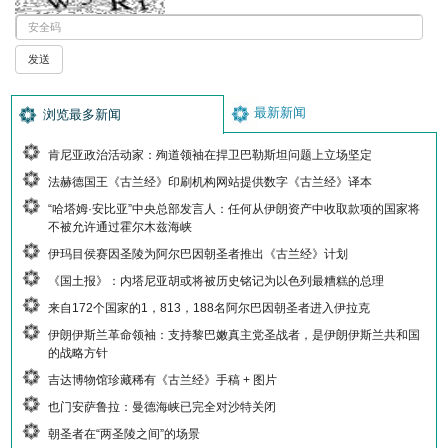
最新新闻
浏览最多新闻
肯尼亚政治活动家：殉道领袖在捍卫巴勒斯坦问题上立场坚定
法赫德国王《古兰经》印刷机构网站提供数字《古兰经》译本
“哈塔姆·安比亚”中央总部发言人：任何从伊朗资产中收取款项的国家将
不被允许通过霍尔木兹海峡
伊玛目侯赛因圣陵为阿尔巴因朝圣者推出《古兰经》计划
《国土报》：内塔尼亚胡或将被历史铭记为以色列最糟糕的总理
来自172个国家的1，813，188名阿尔巴因朝圣者进入伊拉克
伊朗伊斯兰革命领袖：支持黎巴嫩真主党圣战者，是伊朗伊斯兰共和国
的战略方针
吉达博物馆珍藏稀有《古兰经》手稿 + 图片
也门安萨鲁拉：曼德海峡已完全对沙特关闭
朝圣者在“两圣陵之间”的场景