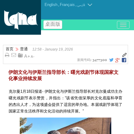
English
.
Français
.
فارسی
桌面版
باز
و
بسته
کردن
首页
普通
منو
12:58 - January 19, 2026
新闻号码:
3477300
伊朗文化与伊斯兰指导部长：曙光戏剧节体现国家文
化事业持续发展
克尔曼1月18日报道- 伊朗文化与伊斯兰指导部长对克尔曼成功主办
曙光戏剧节表示赞赏，并指出：“该省凭借深厚的文化底蕴和孕育
的杰出人才，为这项盛会提供了适宜的举办地。本届戏剧节体现了
国家正常生活秩序和文化活动的持续开展。”