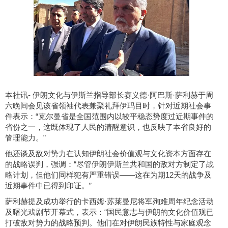
本社讯- 伊朗文化与伊斯兰指导部长赛义德·阿巴斯·萨利赫于周
六晚间会见该省领袖代表兼聚礼拜伊玛目时，针对近期社会事
件表示：“克尔曼省是全国范围内以较平稳态势度过近期事件的
省份之一，这既体现了人民的清醒意识，也反映了本省良好的
管理能力。”
他还谈及敌对势力在认知伊朗社会价值观与文化资本方面存在
的战略误判，强调：“尽管伊朗伊斯兰共和国的敌对方制定了战
略计划，但他们同样犯有严重错误——这在为期12天的战争及
近期事件中已得到印证。”
萨利赫提及成功举行的卡西姆·苏莱曼尼将军殉难周年纪念活动
及曙光戏剧节开幕式，表示：“国民意志与伊朗的文化价值观已
打破敌对势力的战略预判。他们在对伊朗民族特性与家庭观念