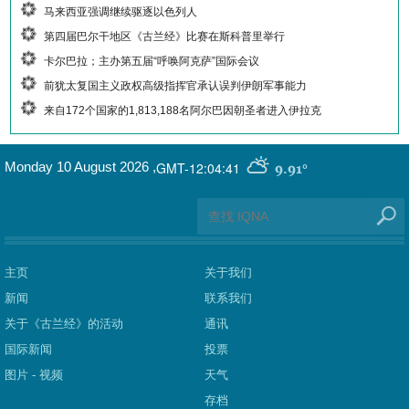
马来西亚强调继续驱逐以色列人
第四届巴尔干地区《古兰经》比赛在斯科普里举行
卡尔巴拉；主办第五届“呼唤阿克萨”国际会议
前犹太复国主义政权高级指挥官承认误判伊朗军事能力
来自172个国家的1,813,188名阿尔巴因朝圣者进入伊拉克
GMT-12:04:41
Monday 10 August 2026
,
9.91°
主页
关于我们
新闻
联系我们
关于《古兰经》的活动
通讯
国际新闻
投票
图片 - 视频
天气
存档