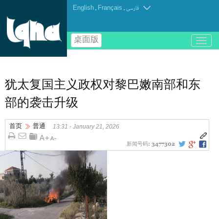
English
.
Français
.
فارسی
桌面版
باز
و
بسته
کردن
منو
犹太复国主义政权对黎巴嫩南部和东
部的袭击升级
首页
普通
13:31 - January 21, 2026
新闻号码:
3477302