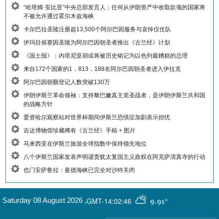
“哈塔姆·安比亚”中央总部发言人：任何从伊朗资产中收取款项的国家将
不被允许通过霍尔木兹海峡
卡尔巴拉圣陵注册超13,500个阿尔巴因服务与哀悼仪仗队
伊玛目侯赛因圣陵为阿尔巴因朝圣者推出《古兰经》计划
《国土报》：内塔尼亚胡或将被历史铭记为以色列最糟糕的总理
来自172个国家的1，813，188名阿尔巴因朝圣者进入伊拉克
阿尔巴因朝觐登记人数突破130万
伊朗伊斯兰革命领袖：支持黎巴嫩真主党圣战者，是伊朗伊斯兰共和国
的战略方针
爱资哈尔观察站对世界杯期间伊斯兰恐惧症加剧表示担忧
吉达博物馆珍藏稀有《古兰经》手稿 + 图片
马来西亚在伊斯兰旅游全球指数中保持领先地位
八个伊斯兰国家发表声明谴责犹太复国主义政权在阿克萨清真寺的行动
也门安萨鲁拉：曼德海峡已完全对沙特关闭
GMT-14:02:46
Saturday 08 August 2026
,
9.91°