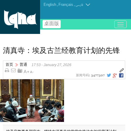
English
.
Français
.
فارسی
桌面版
باز
و
بسته
کردن
منو
清真寺：埃及古兰经教育计划的先锋
首页
普通
17:53 - January 27, 2026
新闻号码:
3477307