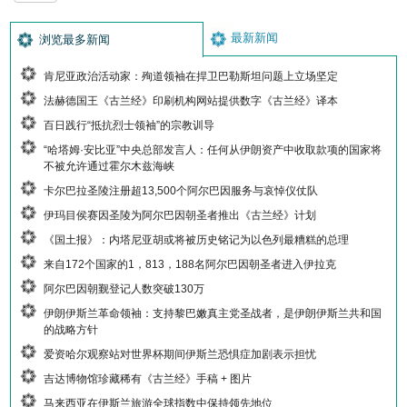
最新新闻
浏览最多新闻
肯尼亚政治活动家：殉道领袖在捍卫巴勒斯坦问题上立场坚定
法赫德国王《古兰经》印刷机构网站提供数字《古兰经》译本
百日践行“抵抗烈士领袖”的宗教训导
“哈塔姆·安比亚”中央总部发言人：任何从伊朗资产中收取款项的国家将
不被允许通过霍尔木兹海峡
卡尔巴拉圣陵注册超13,500个阿尔巴因服务与哀悼仪仗队
伊玛目侯赛因圣陵为阿尔巴因朝圣者推出《古兰经》计划
《国土报》：内塔尼亚胡或将被历史铭记为以色列最糟糕的总理
来自172个国家的1，813，188名阿尔巴因朝圣者进入伊拉克
阿尔巴因朝觐登记人数突破130万
伊朗伊斯兰革命领袖：支持黎巴嫩真主党圣战者，是伊朗伊斯兰共和国
的战略方针
爱资哈尔观察站对世界杯期间伊斯兰恐惧症加剧表示担忧
吉达博物馆珍藏稀有《古兰经》手稿 + 图片
马来西亚在伊斯兰旅游全球指数中保持领先地位