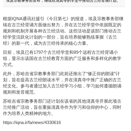
埃及宗教事务部宣布，继续在清真寺的学堂中推动古兰经背诵计划。
根据IQNA通讯社援引《今日第七》的报道，埃及宗教事务部继
续在古兰经背诵方面做出努力，并在古兰经学堂中依据既定的
规则和机制开展各种古兰经活动。这些活动是该部门推动古兰
经学堂活跃化计划的一部分，旨在培养能够熟练掌握《古兰
经》的新一代，成为古兰经传承的核心力量。
目前，埃及已有1797个古兰经学堂和89个远程古兰经背诵小
组，显示出该国在古兰经教育方面的广泛服务和多样化的教学
方式。
此外，苏哈吉省宗教事务部门此前还推出了“修正你的朗读”计
划，旨在提高古兰经朗读水平，并在清真寺中推广正确的古兰
经文化。参与者通过加入古兰经学习小组，学习如何遵循朗诵
规则和发音规范。
苏哈吉省宗教事务部门还计划在该省的其他清真寺开展此项古
兰经推广活动，旨在重振清真寺作为学习和信仰的中心，同时
作为培养人类精神的地方。
https://iqna.ir/fa/news/4330616