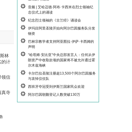
音频 | 艾哈迈德·阿布·卡西米在烈士领袖纪
念仪式上的诵读
纪念烈士领袖的《古兰经》诵读会
伊玛目阿里圣陵开始向阿尔巴因服务队分发
物资
巴林宗教学者支持阿亚图拉·伊萨·卡西姆的
声明
“哈塔姆·安比亚”中央总部发言人：任何从伊
穆斯林
朗资产中收取款项的国家将不被允许通过霍
实的计
尔木兹海峡
卡尔巴拉圣陵注册超13,500个阿尔巴因服务
带领信
与哀悼仪仗队
西班牙夺冠受到伊斯兰国家民众欢迎
清真寺
阿尔巴因朝觐登记人数突破130万
告