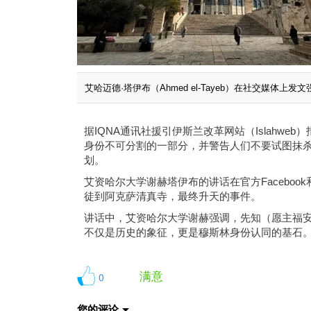
艾哈迈德·塔伊布（Ahmed el-Tayeb）在社交媒
据IQNA通讯社援引伊斯兰改革网站（Islahw
身份不可分割的一部分，并警告人们不要试图抹
划。
艾资哈尔大学谢赫塔伊布的讲话在官方Facebo
徒到阿克萨清真寺，最终升天的事件。
讲话中，艾资哈尔大学谢赫强调，先知（愿主福
不仅是历史的象征，更是穆斯林身份认同的基石
满意
0
您的评论