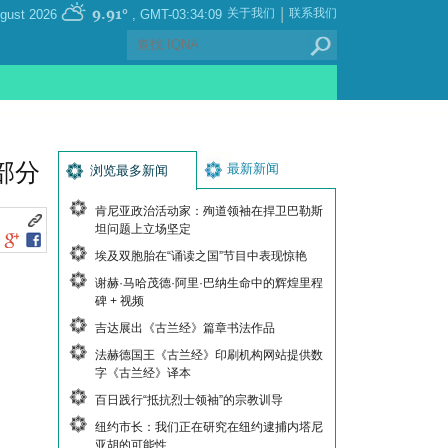
|
9.91°
关于我们
联系我们
, Thursday 06 August 2026
GMT-03:34:09
部分
最新新闻
浏览最多新闻
肯尼亚政治活动家：殉道领袖在捍卫巴勒斯
坦问题上立场坚定
埃及双胞胎在“诵读之国”节目中表现惊艳
谢赫·马哈茂德·阿里·巴纳生命中的辉煌里程
碑 + 视频
吉达展出《古兰经》篇章书法作品
法赫德国王《古兰经》印刷机构网站提供数
字《古兰经》译本
百日践行“抵抗烈士领袖”的宗教训导
纽约市长：我们正在研究在纽约逮捕内塔尼
亚胡的可能性