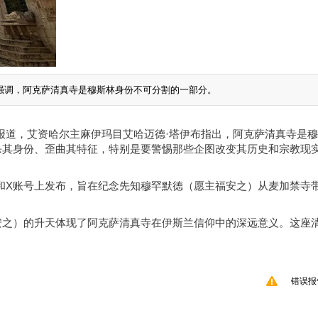
体上发文强调，阿克萨清真寺是穆斯林身份不可分割的一部分。
eb）报道，艾资哈尔主麻伊玛目艾哈迈德·塔伊布指出，阿克萨清真寺是
杀其身份、歪曲其特征，特别是要警惕那些企图改变其历史和宗教现
ok和X账号上发布，旨在纪念先知穆罕默德（愿主福安之）从麦加禁寺
安之）的升天体现了阿克萨清真寺在伊斯兰信仰中的深远意义。这座
。
错误报