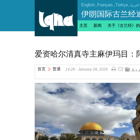
English
.
Français
.
Türkçe
.
العربیة
伊朗国际古兰经
主页
新闻
关于《古兰经》的
爱资哈尔清真寺主麻伊玛目：
首页
普通
14:28 - January 28, 2026