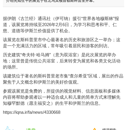
介绍先知生平的展览于在北马其顿首都斯科普里开幕。
据伊朗《古兰经》通讯社（伊可纳）援引“世界各地穆斯林”报
道，该展览将持续至2026年2月6日，为学习和思考和平、仁
慈、道德等伊斯兰价值提供了机会。
该展览在斯科普里市中心最著名的历史和旅游区之一举办；这
是一个充满活力的区域，常年吸引着居民和游客的到访。
历史建筑“奇夫特·哈马姆”（意为双浴室）是此次展览的举办
地；这里曾是传统公共浴室，后来转变为展览和各类文化活动
的场所。
该建筑位于著名的斯科普里老市集“查尔希亚”区域，展出的作品
聚焦于人文概念和伊斯兰的美好价值观。
参观该展览是免费的，所提供的视觉材料、信息面板和多媒体
内容将帮助参观者以一种适合成人和儿童的简单方式来理解先
知穆罕默德（愿主福安之）的生平和伊斯兰的信息。
https://iqna.ir/fa/news/4330668