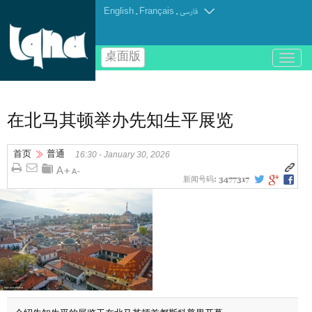
English
.
Français
.
فارسی
桌面版
باز
و
بسته
کردن
منو
在北马其顿举办先知生平展览
首页
普通
16:30 - January 30, 2026
新闻号码:
3477317