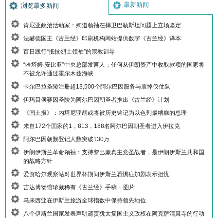
最新新闻
浏览最多新闻
肯尼亚政治活动家：殉道领袖在捍卫巴勒斯坦问题上立场坚定
法赫德国王《古兰经》印刷机构网站提供数字《古兰经》译本
百日践行“抵抗烈士领袖”的宗教训导
“哈塔姆·安比亚”中央总部发言人：任何从伊朗资产中收取款项的国家将
不被允许通过霍尔木兹海峡
卡尔巴拉圣陵注册超13,500个阿尔巴因服务与哀悼仪仗队
伊玛目侯赛因圣陵为阿尔巴因朝圣者推出《古兰经》计划
《国土报》：内塔尼亚胡或将被历史铭记为以色列最糟糕的总理
来自172个国家的1，813，188名阿尔巴因朝圣者进入伊拉克
阿尔巴因朝觐登记人数突破130万
伊朗伊斯兰革命领袖：支持黎巴嫩真主党圣战者，是伊朗伊斯兰共和国
的战略方针
爱资哈尔观察站对世界杯期间伊斯兰恐惧症加剧表示担忧
吉达博物馆珍藏稀有《古兰经》手稿 + 图片
马来西亚在伊斯兰旅游全球指数中保持领先地位
八个伊斯兰国家发表声明谴责犹太复国主义政权在阿克萨清真寺的行动