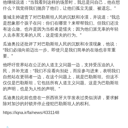
他继续说道：“当我看到这样的场景时，我总是问自己，他在想
什么？我觉得我们抛弃了他们，让他们孤立无援、被遗忘。”
曼城主帅谴责了对巴勒斯坦人民的沉默和冷漠，并说道：“我总
是想象那个孩子在问：你们在哪里？来帮帮我们。但我们还没
有这么做。也许是因为当权者是懦夫；因为他们派无辜的年轻
人去杀害无辜的人民，这是懦夫的行为。”
瓜迪奥拉还批评了对巴勒斯坦人民的沉默和冷漠现象，他说：
“我们必须向前迈出一步。即使只是我们简单的在场也非常重
要。”
他呼吁世界站在公正的人道主义问题一边，支持受压迫的人
民，并补充道：“我们不应看向别处，而应参与进来，表明我们
自然站在更弱者一边，在这个问题上，就是巴勒斯坦。但这不
仅仅是巴勒斯坦，它包括所有人道主义问题。这是为巴勒斯坦
的声明，也是为人性的声明。”
瓜迪奥拉此前也曾在一所西班牙大学发表过类似演讲，要求解
除对加沙的封锁并停止侵犯巴勒斯坦人的权利。
https://iqna.ir/fa/news/4331148