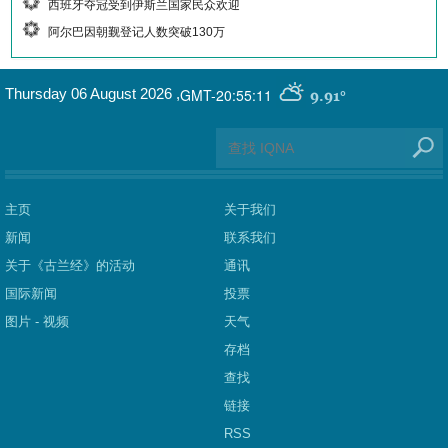
西班牙夺冠受到伊斯兰国家民众欢迎
阿尔巴因朝觐登记人数突破130万
GMT-20:55:11
Thursday 06 August 2026
,
9.91°
主页
关于我们
新闻
联系我们
关于《古兰经》的活动
通讯
国际新闻
投票
图片 - 视频
天气
存档
查找
链接
RSS