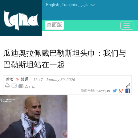
English
.
Français
.
فارسی
桌面版
باز
و
بسته
کردن
منو
瓜迪奥拉佩戴巴勒斯坦头巾：我们与
巴勒斯坦站在一起
首页
普通
16:47 - January 30, 2026
新闻号码:
3477319