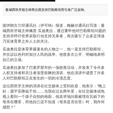
曼城西班牙籍主帅再次因支持巴勒斯坦而引发广泛反响。
据伊朗古兰经通讯社（伊可纳）报道，梅赫尔通讯社写道：曼
城西班牙籍主帅佩普·瓜迪奥拉，通过重申他对巴勒斯坦问题的
支持并呼吁世界采取行动支持无辜者，再次吸引了众多足球迷
乃至体育界之外人士的关注。
瓜迪奥拉是体育界最著名的人物之一，他一直支持巴勒斯坦，
并抗议以色列对加沙人民的战争。他曾多次公开、明确地表明
自己的立场。
瓜迪奥拉参加了巴塞罗那市的一场慈善活动，并发表了令许多
人权支持者和关注者深受鼓舞的演讲。他在演讲中谴责了许多
人对巴勒斯坦正在发生的一切的冷漠态度。
这位西班牙主帅的演讲在社交媒体上受到欢迎，他表示：“晚上
好；愿平安降临于你……当我在过去两年里，在社交媒体或电
视上看到一个孩子自拍的画面，他哀求地问着被埋在瓦砾下的
母亲在哪里，而他自己还不知道（母亲是否在世）时，我作何
感想？”