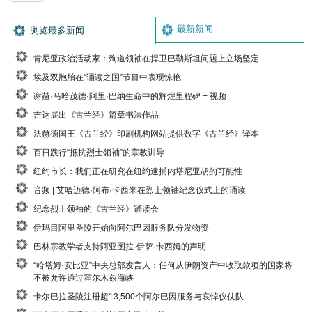
最新新闻
浏览最多新闻
肯尼亚政治活动家：殉道领袖在捍卫巴勒斯坦问题上立场坚定
埃及双胞胎在“诵读之国”节目中表现惊艳
谢赫·马哈茂德·阿里·巴纳生命中的辉煌里程碑 + 视频
吉达展出《古兰经》篇章书法作品
法赫德国王《古兰经》印刷机构网站提供数字《古兰经》译本
百日践行“抵抗烈士领袖”的宗教训导
纽约市长：我们正在研究在纽约逮捕内塔尼亚胡的可能性
音频 | 艾哈迈德·阿布·卡西米在烈士领袖纪念仪式上的诵读
纪念烈士领袖的《古兰经》诵读会
伊玛目阿里圣陵开始向阿尔巴因服务队分发物资
巴林宗教学者支持阿亚图拉·伊萨·卡西姆的声明
“哈塔姆·安比亚”中央总部发言人：任何从伊朗资产中收取款项的国家将
不被允许通过霍尔木兹海峡
卡尔巴拉圣陵注册超13,500个阿尔巴因服务与哀悼仪仗队