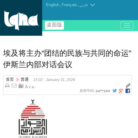
English
.
Français
.
فارسی
桌面版
باز
و
بسته
کردن
منو
埃及将主办“团结的民族与共同的命运”
伊斯兰内部对话会议
首页
普通
15:02 - January 31, 2026
新闻号码:
3477320