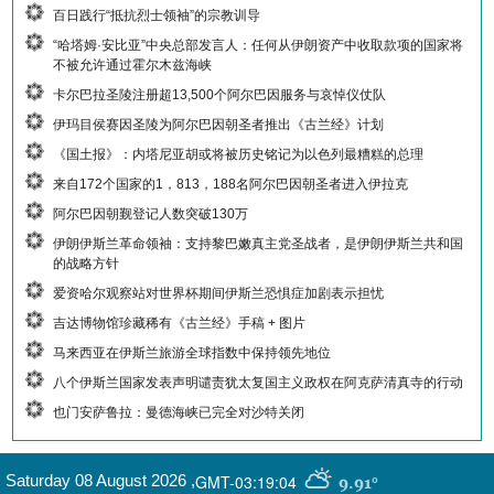
百日践行“抵抗烈士领袖”的宗教训导
“哈塔姆·安比亚”中央总部发言人：任何从伊朗资产中收取款项的国家将
不被允许通过霍尔木兹海峡
卡尔巴拉圣陵注册超13,500个阿尔巴因服务与哀悼仪仗队
伊玛目侯赛因圣陵为阿尔巴因朝圣者推出《古兰经》计划
《国土报》：内塔尼亚胡或将被历史铭记为以色列最糟糕的总理
来自172个国家的1，813，188名阿尔巴因朝圣者进入伊拉克
阿尔巴因朝觐登记人数突破130万
伊朗伊斯兰革命领袖：支持黎巴嫩真主党圣战者，是伊朗伊斯兰共和国
的战略方针
爱资哈尔观察站对世界杯期间伊斯兰恐惧症加剧表示担忧
吉达博物馆珍藏稀有《古兰经》手稿 + 图片
马来西亚在伊斯兰旅游全球指数中保持领先地位
八个伊斯兰国家发表声明谴责犹太复国主义政权在阿克萨清真寺的行动
也门安萨鲁拉：曼德海峡已完全对沙特关闭
GMT-03:19:04
Saturday 08 August 2026
,
9.91°