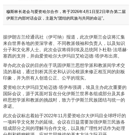
穆斯林长老会与爱资哈尔合作，将于2026年4月1日至2日举办第二届
伊斯兰内部对话会议，主题为“团结的民族与共同的命运”。
据伊朗古兰经通讯社（伊可纳）报道，此次伊斯兰会议将汇集
来自世界各地的资深学者、不同教派领袖和负责人，以及知识
分子和文化界人士。此次会议将得到埃及总统阿卜杜勒·法塔赫·
塞西的支持，并由爱资哈尔大伊玛目艾哈迈德·塔伊布出席。
举办此次会议的目的在于巩固伊斯兰思想学派和教派间学术交
流的基础，通过剖析其历史和认识论根源来修正相互间的刻板
印象，并为所有人创造公正、公平的现实。
爱资哈尔大伊玛目艾哈迈德·塔伊布强调，埃及主办此次重要的
国际会议，源于其面对旨在分化伊斯兰世界各组成部分及其多
样思想学派和教派的挑战时，致力于伊斯兰民族团结与统一的
承诺。
此次会议标志着始于2022年11月爱资哈尔大伊玛目全球呼吁的
一项科学文化努力的延续。会议在日益需要加强伊斯兰民族各
组成部分之间的理解与合作文化，以及推广理性对话作为处理
分裂和模糊根源、应对共同挑战的基本方法之际召开。