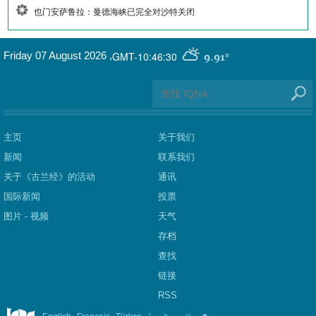
也门安萨鲁拉：曼德海峡已完全对沙特关闭
GMT-10:46:30
Friday 07 August 2026
,
9.91°
主页
关于我们
新闻
联系我们
关于《古兰经》的活动
通讯
国际新闻
投票
图片 - 视频
天气
存档
查找
链接
RSS