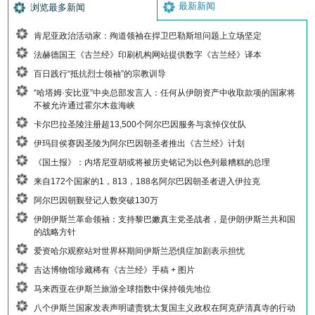
最新新闻
浏览最多新闻
肯尼亚政治活动家：殉道领袖在捍卫巴勒斯坦问题上立场坚定
法赫德国王《古兰经》印刷机构网站提供数字《古兰经》译本
百日践行“抵抗烈士领袖”的宗教训导
“哈塔姆·安比亚”中央总部发言人：任何从伊朗资产中收取款项的国家将
不被允许通过霍尔木兹海峡
卡尔巴拉圣陵注册超13,500个阿尔巴因服务与哀悼仪仗队
伊玛目侯赛因圣陵为阿尔巴因朝圣者推出《古兰经》计划
《国土报》：内塔尼亚胡或将被历史铭记为以色列最糟糕的总理
来自172个国家的1，813，188名阿尔巴因朝圣者进入伊拉克
阿尔巴因朝觐登记人数突破130万
伊朗伊斯兰革命领袖：支持黎巴嫩真主党圣战者，是伊朗伊斯兰共和国
的战略方针
爱资哈尔观察站对世界杯期间伊斯兰恐惧症加剧表示担忧
吉达博物馆珍藏稀有《古兰经》手稿 + 图片
马来西亚在伊斯兰旅游全球指数中保持领先地位
八个伊斯兰国家发表声明谴责犹太复国主义政权在阿克萨清真寺的行动