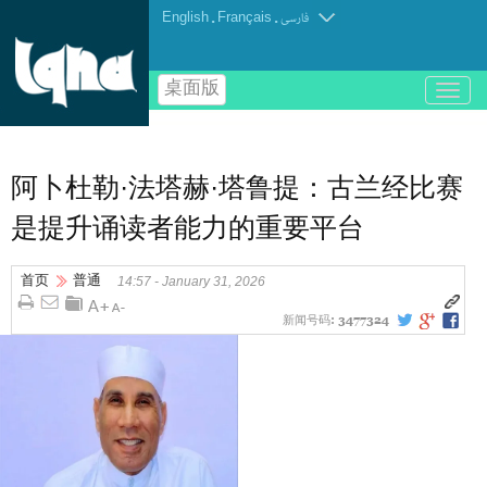
English
.
Français
.
فارسی
桌面版
باز
و
بسته
کردن
منو
阿卜杜勒·法塔赫·塔鲁提：古兰经比赛
是提升诵读者能力的重要平台
首页
普通
14:57 - January 31, 2026
新闻号码:
3477324