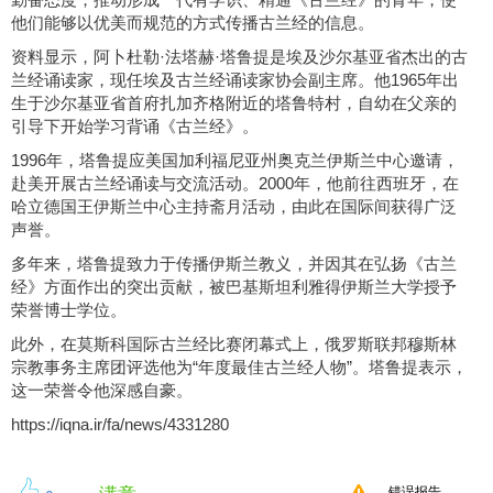
勤奋态度，推动形成一代有学识、精通《古兰经》的青年，使
他们能够以优美而规范的方式传播古兰经的信息。
资料显示，阿卜杜勒·法塔赫·塔鲁提是埃及沙尔基亚省杰出的古
兰经诵读家，现任埃及古兰经诵读家协会副主席。他1965年出
生于沙尔基亚省首府扎加齐格附近的塔鲁特村，自幼在父亲的
引导下开始学习背诵《古兰经》。
1996年，塔鲁提应美国加利福尼亚州奥克兰伊斯兰中心邀请，
赴美开展古兰经诵读与交流活动。2000年，他前往西班牙，在
哈立德国王伊斯兰中心主持斋月活动，由此在国际间获得广泛
声誉。
多年来，塔鲁提致力于传播伊斯兰教义，并因其在弘扬《古兰
经》方面作出的突出贡献，被巴基斯坦利雅得伊斯兰大学授予
荣誉博士学位。
此外，在莫斯科国际古兰经比赛闭幕式上，俄罗斯联邦穆斯林
宗教事务主席团评选他为“年度最佳古兰经人物”。塔鲁提表示，
这一荣誉令他深感自豪。
https://iqna.ir/fa/news/4331280
错误报告