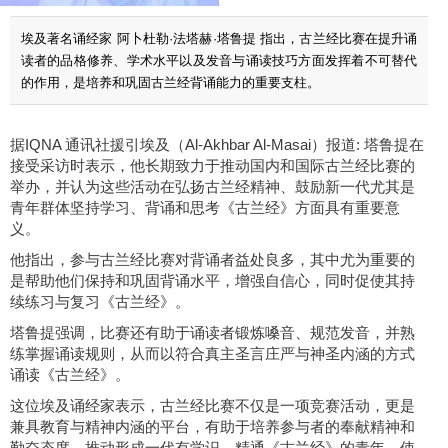
埃及著名诵经家 阿卜杜勒·法塔赫·塔鲁提 指出，古兰经比赛在提升诵
读者的品格修养、学术水平以及发音与诵读技巧方面发挥着不可替代
的作用，是培养和巩固古兰经背诵能力的重要支柱。
据IQNA 通讯社援引埃及（Al-Akhbar Al-Masai）报道: 塔鲁提在
接受采访时表示，他长期致力于推动国内和国际古兰经比赛的
举办，并认为这些活动在弘扬古兰经精神、鼓励新一代尤其是
青年群体坚持学习、背诵和思考《古兰经》方面具有重要意
义。
他指出，参与古兰经比赛对背诵者益处良多，其中尤为重要的
是帮助他们保持和巩固背诵水平，增强自信心，同时促使其持
续练习与复习《古兰经》。
塔鲁提强调，比赛还有助于诵读者锻炼嗓音、规范发音，并熟
练掌握诵读规则，从而以符合真主圣言庄严与神圣内涵的方式
诵读《古兰经》。
这位埃及诵经家表示，古兰经比赛不仅是一项竞赛活动，更是
兼具教育与精神内涵的平台，有助于培养参与者的奉献精神和