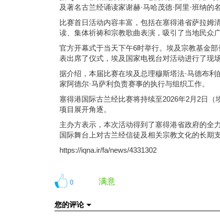
及著名古兰经诵读家谢赫·马哈茂德·阿里·班纳
比赛首日活动内容丰富，包括在塞得港省萨拉姆
读、集体祈祷和宗教歌曲表演，吸引了当地民众
官方开幕式于当天下午6时举行。埃及宗教基金部
表出席了仪式，埃及国家电视台对活动进行了现
据介绍，本届比赛在埃及总理穆斯塔法·马德布利
家阿德尔·马萨利负责赛事的执行与组织工作。
塞得港国际古兰经比赛将持续至2026年2月2
项目展开角逐。
主办方表示，本次活动得到了塞得港省政府的全
国际舞台上对古兰经信徒及相关宗教文化的长期
https://iqna.ir/fa/news/4331302
满意
0
您的评论