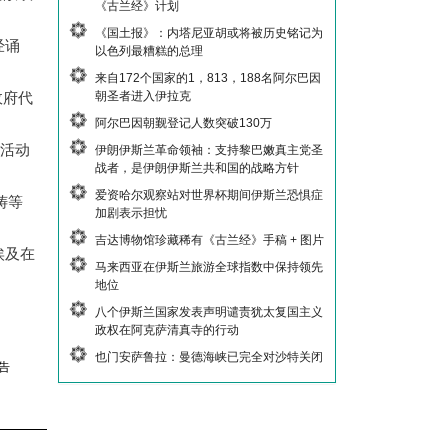
《古兰经》计划
《国土报》：内塔尼亚胡或将被历史铭记为
经诵
以色列最糟糕的总理
来自172个国家的1，813，188名阿尔巴因
朝圣者进入伊拉克
政府代
阿尔巴因朝觐登记人数突破130万
体活动
伊朗伊斯兰革命领袖：支持黎巴嫩真主党圣
战者，是伊朗伊斯兰共和国的战略方针
爱资哈尔观察站对世界杯期间伊斯兰恐惧症
祷等
加剧表示担忧
吉达博物馆珍藏稀有《古兰经》手稿 + 图片
埃及在
马来西亚在伊斯兰旅游全球指数中保持领先
地位
八个伊斯兰国家发表声明谴责犹太复国主义
政权在阿克萨清真寺的行动
也门安萨鲁拉：曼德海峡已完全对沙特关闭
告