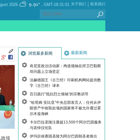
|
9.91°
关于我们
联系我们
, Saturday 08 August 2026
GMT-18:31:01
最新新闻
浏览最多新闻
肯尼亚政治活动家：殉道领袖在捍卫巴勒斯
坦问题上立场坚定
法赫德国王《古兰经》印刷机构网站提供数
字《古兰经》译本
百日践行“抵抗烈士领袖”的宗教训导
“哈塔姆·安比亚”中央总部发言人：任何从伊
朗资产中收取款项的国家将不被允许通过霍
尔木兹海峡
卡尔巴拉圣陵注册超13,500个阿尔巴因服务
与哀悼仪仗队
伊玛目侯赛因圣陵为阿尔巴因朝圣者推出
已故埃