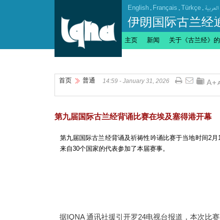
English
.
Français
.
Türkçe
.
العربیة
伊朗国际古兰经
主页
新闻
关于《古兰经》的
首页
普通
14:59 - January 31, 2026
第九届国际古兰经背诵比赛在埃及塞得港开幕
第九届国际古兰经背诵及祈祷性吟诵比赛于当地时间2月
来自30个国家的代表参加了本届赛事。
据IQNA 通讯社援引开罗24电视台报道，本次