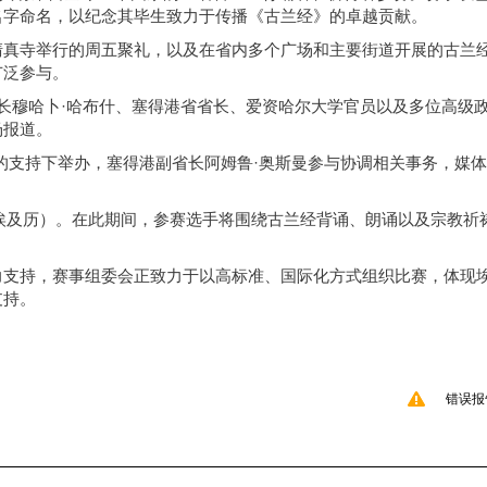
的名字命名，以纪念其毕生致力于传播《古兰经》的卓越贡献。
清真寺举行的周五聚礼，以及在省内多个广场和主要街道开展的古兰
广泛参与。
长穆哈卜·哈布什、塞得港省省长、爱资哈尔大学官员以及多位高级
场报道。
的支持下举办，塞得港副省长阿姆鲁·奥斯曼参与协调相关事务，媒
日（埃及历）。在此期间，参赛选手将围绕古兰经背诵、朗诵以及宗教祈
力支持，赛事组委会正致力于以高标准、国际化方式组织比赛，体现
支持。
错误报