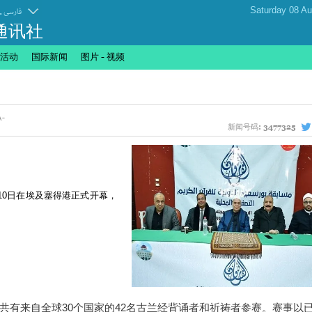
.
فارسی
通讯社
活动
国际新闻
图片 - 视频
新闻号码:
3477325
10日在埃及塞得港正式开幕，
比赛共有来自全球30个国家的42名古兰经背诵者和祈祷者参赛。赛事以