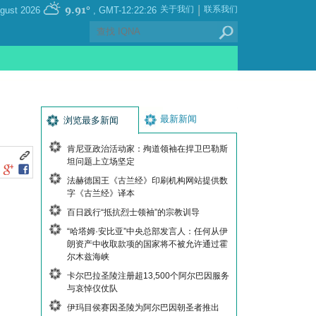
|
9.91°
关于我们
联系我们
, Friday 07 August 2026
GMT-12:22:26
最新新闻
浏览最多新闻
肯尼亚政治活动家：殉道领袖在捍卫巴勒斯
坦问题上立场坚定
法赫德国王《古兰经》印刷机构网站提供数
字《古兰经》译本
百日践行“抵抗烈士领袖”的宗教训导
“哈塔姆·安比亚”中央总部发言人：任何从伊
朗资产中收取款项的国家将不被允许通过霍
尔木兹海峡
卡尔巴拉圣陵注册超13,500个阿尔巴因服务
与哀悼仪仗队
伊玛目侯赛因圣陵为阿尔巴因朝圣者推出