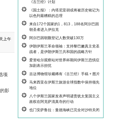
《古兰经》计划
《国土报》：内塔尼亚胡或将被历史铭记为
以色列最糟糕的总理
来自172个国家的1，813，188名阿尔巴因
朝圣者进入伊拉克
阿尔巴因朝觐登记人数突破130万
天上午
伊朗伊斯兰革命领袖：支持黎巴嫩真主党圣
战者，是伊朗伊斯兰共和国的战略方针
爱资哈尔观察站对世界杯期间伊斯兰恐惧症
加剧表示担忧
吉达博物馆珍藏稀有《古兰经》手稿 + 图片
选项
马来西亚在伊斯兰旅游全球指数中保持领先
地位
胁的影
八个伊斯兰国家发表声明谴责犹太复国主义
政权在阿克萨清真寺的行动
也门安萨鲁拉：曼德海峡已完全对沙特关闭