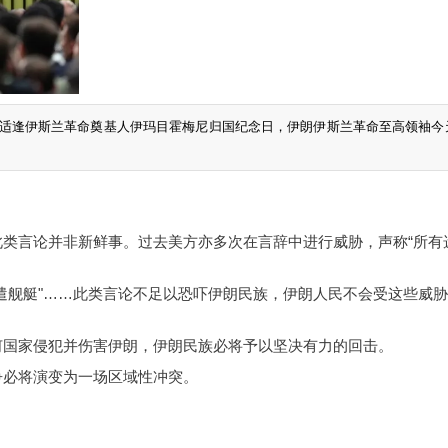
夕，适逢伊斯兰革命奠基人伊玛目霍梅尼归国纪念日，伊朗伊斯兰革命至高领袖今
类言论并非新鲜事。过去美方亦多次在言辞中进行威胁，声称“所有
遣舰艇"……此类言论不足以恐吓伊朗民族，伊朗人民不会受这些威
何国家侵犯并伤害伊朗，伊朗民族必将予以坚决有力的回击。
争必将演变为一场区域性冲突。