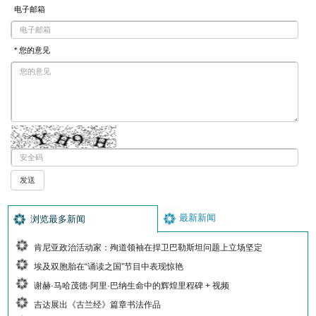
电子邮箱
* 您的意见
最新新闻
浏览最多新闻
肯尼亚政治活动家：殉道领袖在捍卫巴勒斯坦问题上立场坚定
埃及双胞胎在“诵读之国”节目中表现惊艳
谢赫·马哈茂德·阿里·巴纳生命中的辉煌里程碑 + 视频
吉达展出《古兰经》篇章书法作品