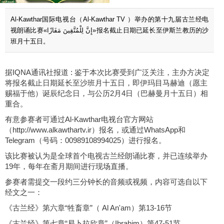
Al-Kawthar国际电视台（Al-Kawthar TV ）举办的第十九届古兰经电
视朗诵比赛«إِنَّ لِلْمُتَّقِینَ مَفَازًا»报名截止日期已延长至伊斯兰教历的沙
班月十五日。
据IQNA通讯社报道 : 鉴于本次比赛受到广泛关注，主办方决定
将报名截止日期延长至沙班月十五日，即伊玛目马赫迪（愿主
赐福于他）诞辰纪念日，与公历2月4日（巴赫曼月十五日）相
重合。
有意参赛者可通过Al-Kawthar电视台官方网站
（http://www.alkawthartv.ir）报名，或通过WhatsApp和
Telegram（号码：00989108994025）进行报名。
该比赛被认为是全球首个电视古兰经朗诵比赛，并已连续举办
19年，每年在斋月期间进行现场直播。
参赛者需提交一段约三分钟长的音频或视频，内容可选自以下
经文之一：
《古兰经》第六章“牲畜章”（ Al An'am）第13-16节
《古兰经》第七章“易卜拉欣章”（Ibrahim）第47-51节