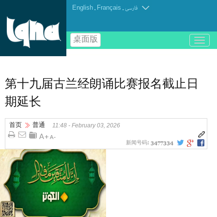
English
.
Français
.
فارسی
桌面版
باز
و
بسته
کردن
منو
第十九届古兰经朗诵比赛报名截止日
期延长
首页
普通
11:48 - February 03, 2026
新闻号码:
3477334