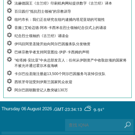
法赫德国王《古兰经》印刷机构网站提供数字《古兰经》译本
百日践行“抵抗烈士领袖”的宗教训导
纽约市长：我们正在研究在纽约逮捕内塔尼亚胡的可能性
音频 | 艾哈迈德·阿布·卡西米在烈士领袖纪念仪式上的诵读
纪念烈士领袖的《古兰经》诵读会
伊玛目阿里圣陵开始向阿尔巴因服务队分发物资
巴林宗教学者支持阿亚图拉·伊萨·卡西姆的声明
“哈塔姆·安比亚”中央总部发言人：任何从伊朗资产中收取款项的国家将
不被允许通过霍尔木兹海峡
卡尔巴拉圣陵注册超13,500个阿尔巴因服务与哀悼仪仗队
西班牙夺冠受到伊斯兰国家民众欢迎
阿尔巴因朝觐登记人数突破130万
GMT-23:34:13
Thursday 06 August 2026
,
9.91°