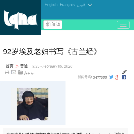
English
.
Français
.
فارسی
桌面版
باز
و
بسته
کردن
منو
92岁埃及老妇书写《古兰经》
首页
普通
9:35 - February 09, 2026
新闻号码:
3477355