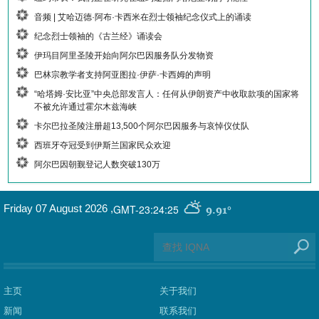
音频 | 艾哈迈德·阿布·卡西米在烈士领袖纪念仪式上的诵读
纪念烈士领袖的《古兰经》诵读会
伊玛目阿里圣陵开始向阿尔巴因服务队分发物资
巴林宗教学者支持阿亚图拉·伊萨·卡西姆的声明
“哈塔姆·安比亚”中央总部发言人：任何从伊朗资产中收取款项的国家将
不被允许通过霍尔木兹海峡
卡尔巴拉圣陵注册超13,500个阿尔巴因服务与哀悼仪仗队
西班牙夺冠受到伊斯兰国家民众欢迎
阿尔巴因朝觐登记人数突破130万
GMT-23:24:25
Friday 07 August 2026
,
9.91°
主页
关于我们
新闻
联系我们