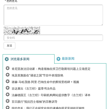
* 您的意见
最新新闻
浏览最多新闻
肯尼亚政治活动家：殉道领袖在捍卫巴勒斯坦问题上立场坚定
埃及双胞胎在“诵读之国”节目中表现惊艳
谢赫·马哈茂德·阿里·巴纳生命中的辉煌里程碑 + 视频
吉达展出《古兰经》篇章书法作品
法赫德国王《古兰经》印刷机构网站提供数字《古兰经》译本
百日践行“抵抗烈士领袖”的宗教训导
纽约市长：我们正在研究在纽约逮捕内塔尼亚胡的可能性