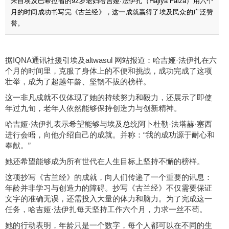
来自埃及巴希拉省的92岁老妇哈吉娅·法伊扎（Hajiya Faiza）用六个
月的时间成功书写完《古兰经》，这一成就赢得了埃及民众的广泛赞
誉。
据IQNA通讯社援引埃及altwasul 网站报道：哈吉娅·法伊扎在六
个月的时间里，克服了身体上的不便和挑战，成功完成了这项
壮举，成为了超越年龄、坚韧不拔的榜样。
这一非凡成就不仅体现了她的持续努力和毅力，还展示了即使
年过九旬，老年人依然能够保持创造力与创新精神。
哈吉娅·法伊扎表示希望能够与埃及总统阿卜杜勒·法塔赫·塞西
进行会晤，向他介绍自己的成就。并称：“我的成功源于耐心和
奉献。”
她还希望能够成为所有世代在人生目标上坚持不懈的榜样。
这项抄写《古兰经》的成就，向人们传递了一个重要的讯息：
年龄并非学习与创造力的障碍。抄写《古兰经》不仅需要保证
文字的准确无误，还需投入大量的体力和脑力。为了完成这一
任务，哈吉娅·法伊扎每天坚持工作六个月，力求一丝不苟。
她的行动表明，年龄只是一个数字，每个人都可以在不同的生