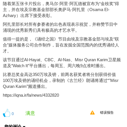
随着第五张卡片投出，奥马尔·阿里·阿瓦德被宣布为“金枝奖”得
主，并在埃及宗教基金部部长奥萨马·阿扎里（Osama El-
Azhary）出席下接受表彰。
阿扎里部长对所有参赛者的出色表现表示祝贺，并称赞节目中
涌现的优秀新秀们具有极高的才艺水平。
值得一提的是，《诵经之国》节目由埃及宗教基金部与埃及“联
合”媒体服务公司合作制作，旨在发掘全国范围内的优秀诵经人
才。
该节目通过Al-Hayat、CBC、Al-Nas、Misr Quran Karim卫星频
道及“Watch It”平台播出，每周五、周六晚9点准时播出。
比赛总奖金高达350万埃及镑，前两名获奖者将分别获得价值
100万埃及镑的诵经机会，录制的《古兰经》朗诵将通过“"Misr
Quran Karim”频道播出。
https://iqna.ir/fa/news/4332820
满意
0
错误报告
您的评论