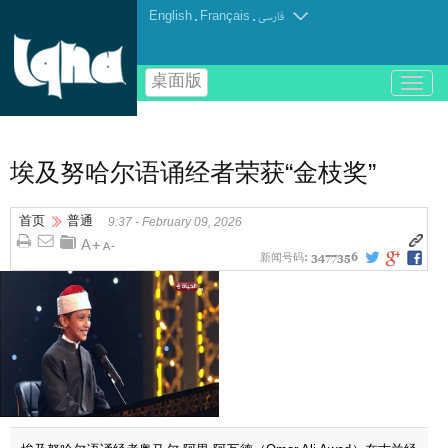
English
.
Français
.
فارسی
桌面版
باز
و
بسته
کردن
منو
埃及努哈尔语诵经者荣获“金枝奖”
首页
普通
9:37 - February 09, 2026
新闻号码:
3477356