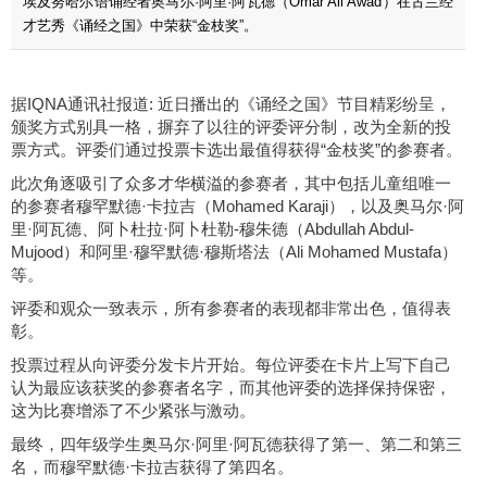
埃及努哈尔语诵经者奥马尔·阿里·阿瓦德（Omar Ali Awad）在古兰经
才艺秀《诵经之国》中荣获“金枝奖”。
据IQNA通讯社报道: 近日播出的《诵经之国》节目精彩纷呈，
颁奖方式别具一格，摒弃了以往的评委评分制，改为全新的投
票方式。评委们通过投票卡选出最值得获得“金枝奖”的参赛者。
此次角逐吸引了众多才华横溢的参赛者，其中包括儿童组唯一
的参赛者穆罕默德·卡拉吉（Mohamed Karaji），以及奥马尔·阿
里·阿瓦德、阿卜杜拉·阿卜杜勒-穆朱德（Abdullah Abdul-
Mujood）和阿里·穆罕默德·穆斯塔法（Ali Mohamed Mustafa）
等。
评委和观众一致表示，所有参赛者的表现都非常出色，值得表
彰。
投票过程从向评委分发卡片开始。每位评委在卡片上写下自己
认为最应该获奖的参赛者名字，而其他评委的选择保持保密，
这为比赛增添了不少紧张与激动。
最终，四年级学生奥马尔·阿里·阿瓦德获得了第一、第二和第三
名，而穆罕默德·卡拉吉获得了第四名。