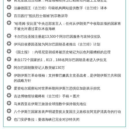
肯尼亚政治活动家：殉道领袖在捍卫巴勒斯坦问题上立场坚定
法赫德国王《古兰经》印刷机构网站提供数字《古兰经》译本
百日践行“抵抗烈士领袖”的宗教训导
“哈塔姆·安比亚”中央总部发言人：任何从伊朗资产中收取款项的国家将
不被允许通过霍尔木兹海峡
卡尔巴拉圣陵注册超13,500个阿尔巴因服务与哀悼仪仗队
伊玛目侯赛因圣陵为阿尔巴因朝圣者推出《古兰经》计划
《国土报》：内塔尼亚胡或将被历史铭记为以色列最糟糕的总理
来自172个国家的1，813，188名阿尔巴因朝圣者进入伊拉克
阿尔巴因朝觐登记人数突破130万
伊朗伊斯兰革命领袖：支持黎巴嫩真主党圣战者，是伊朗伊斯兰共和国
的战略方针
爱资哈尔观察站对世界杯期间伊斯兰恐惧症加剧表示担忧
吉达博物馆珍藏稀有《古兰经》手稿 + 图片
马来西亚在伊斯兰旅游全球指数中保持领先地位
八个伊斯兰国家发表声明谴责犹太复国主义政权在阿克萨清真寺的行动
也门安萨鲁拉：曼德海峡已完全对沙特关闭