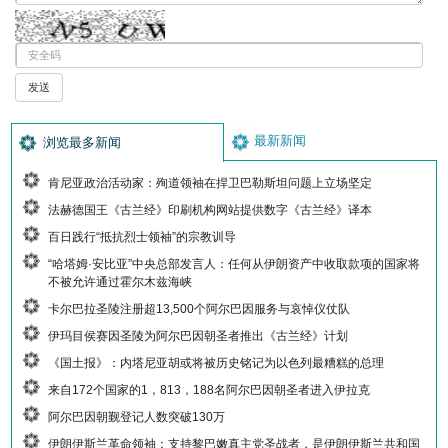
最新新闻
浏览最多新闻
肯尼亚政治活动家：殉道领袖在捍卫巴勒斯坦问题上立场坚定
法赫德国王《古兰经》印刷机构网站提供数字《古兰经》译本
百日践行“抵抗烈士领袖”的宗教训导
“哈塔姆·安比亚”中央总部发言人：任何从伊朗资产中收取款项的国家将
不被允许通过霍尔木兹海峡
卡尔巴拉圣陵注册超13,500个阿尔巴因服务与哀悼仪仗队
伊玛目侯赛因圣陵为阿尔巴因朝圣者推出《古兰经》计划
《国土报》：内塔尼亚胡或将被历史铭记为以色列最糟糕的总理
来自172个国家的1，813，188名阿尔巴因朝圣者进入伊拉克
阿尔巴因朝觐登记人数突破130万
伊朗伊斯兰革命领袖：支持黎巴嫩真主党圣战者，是伊朗伊斯兰共和国