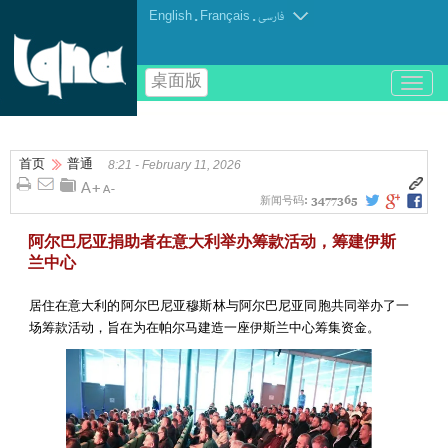
English
.
Français
.
فارسی
桌面版
باز
و
بسته
کردن
首页
普通
منو
8:21 - February 11, 2026
新闻号码:
3477365
阿尔巴尼亚捐助者在意大利举办筹款活动，筹建伊斯
兰中心
居住在意大利的阿尔巴尼亚穆斯林与阿尔巴尼亚同胞共同举办了一
场筹款活动，旨在为在帕尔马建造一座伊斯兰中心筹集资金。