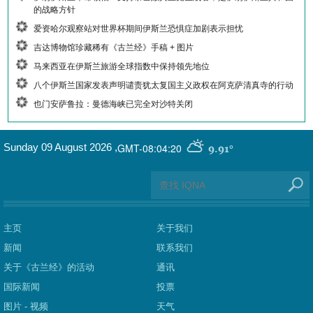
的战略方针
爱资哈尔观察站对世界杯期间伊斯兰恐惧症加剧表示担忧
吉达博物馆珍藏稀有《古兰经》手稿 + 图片
马来西亚在伊斯兰旅游全球指数中保持领先地位
八个伊斯兰国家发表声明谴责犹太复国主义政权在阿克萨清真寺的行动
也门安萨鲁拉：曼德海峡已完全对沙特关闭
GMT-08:04:20
Sunday 09 August 2026
,
9.91°
主页
关于我们
新闻
联系我们
关于《古兰经》的活动
通讯
国际新闻
投票
图片 - 视频
天气