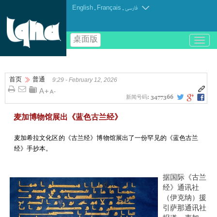
English
.
Français
.
فارسی
桌面版
باز
و
بسته
کردن
首页
普通
منو
9:29 - February 12, 2026
新闻号码:
3477366
麦加博物馆展出《蓝色古兰经》
麦加希拉文化区的《古兰经》博物馆展出了一份罕见的《蓝色古兰
经》手抄本。
据国际《古兰
经》通讯社
（伊克纳）援
引萨那通讯社