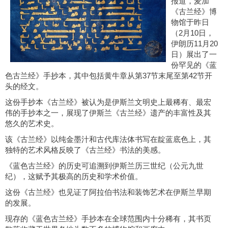
报道，麦加
《古兰经》博
物馆于昨日
（2月10日，
伊朗历11月20
日）展出了一
份罕见的《蓝
色古兰经》手抄本，其中包括黄牛章从第37节末尾至第42节开
头的经文。
这份手抄本《古兰经》被认为是伊斯兰文明史上最稀有、最宏
伟的手抄本之一，展现了伊斯兰《古兰经》遗产的丰富性及其
悠久的艺术史。
该《古兰经》以纯金墨汁和古代库法体书写在靛蓝底色上，其
独特的艺术风格反映了《古兰经》书法的美感。
《蓝色古兰经》的历史可追溯到伊斯兰历三世纪（公元九世
纪），这赋予其极高的历史和学术价值。
这份《古兰经》也见证了阿拉伯书法和装饰艺术在伊斯兰早期
的发展。
现存的《蓝色古兰经》手抄本在全球范围内十分稀有，其书页