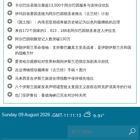
卡尔巴拉圣陵注册超13,500个阿尔巴因服务与哀悼仪仗队
伊玛目侯赛因圣陵为阿尔巴因朝圣者推出《古兰经》计划
《国土报》：内塔尼亚胡或将被历史铭记为以色列最糟糕的总理
来自172个国家的1，813，188名阿尔巴因朝圣者进入伊拉克
阿尔巴因朝觐登记人数突破130万
伊朗伊斯兰革命领袖：支持黎巴嫩真主党圣战者，是伊朗伊斯兰共和国
的战略方针
爱资哈尔观察站对世界杯期间伊斯兰恐惧症加剧表示担忧
吉达博物馆珍藏稀有《古兰经》手稿 + 图片
马来西亚在伊斯兰旅游全球指数中保持领先地位
八个伊斯兰国家发表声明谴责犹太复国主义政权在阿克萨清真寺的行动
也门安萨鲁拉：曼德海峡已完全对沙特关闭
GMT-11:11:13
Sunday 09 August 2026
,
9.91°