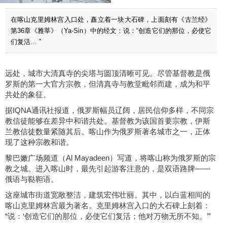
在喀山克里姆林宫入口处，矗立着一块大石碑，上面刻有《古兰经》
第36章《雅莘》（Ya-Sin）中的经文：说：“创造它们的那位，必使它
们复活… ”
远处，城市大清真寺的尖塔与圆顶清晰可见。尽管基督教是俄
罗斯的第一大官方宗教，但清真寺与教堂毗邻而建，成为和平
共处的象征。
据IQNA通讯社报道，俄罗斯幅员辽阔，居民信仰多样，不同宗
教信徒能够在差异中和谐共处。基督教为该国首要宗教，伊斯
兰教信徒数量紧随其后。喀山作为俄罗斯著名城市之一，正体
现了这种宗教和谐。
黎巴嫩广场频道（Al Mayadeen）写道，将喀山称为俄罗斯的宗
教之城。进入喀山时，最先引起游客注意的，是双语路牌——
俄语与鞑靼语。
这座城市街道宽敞整洁，建筑宏伟壮丽。其中，以白蓝相间的
喀山克里姆林宫最为著名。克里姆林宫入口的大石碑上刻着：
“说：‘创造它们的那位，必使它们复活；他对万物无所不知。’”