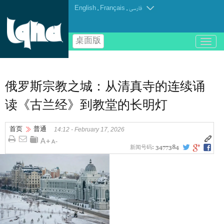
English
.
Français
.
فارسی
桌面版
باز
و
بسته
کردن
منو
俄罗斯宗教之城：从清真寺的连续诵
读《古兰经》到教堂的长明灯
首页
普通
14:12 - February 17, 2026
新闻号码:
3477384