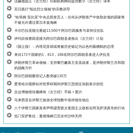
法赫德国王《古兰经》印刷机构网站提供数字《古兰经》译本
百日践行“抵抗烈士领袖”的宗教训导
“哈塔姆·安比亚”中央总部发言人：任何从伊朗资产中收取款项的国家将
不被允许通过霍尔木兹海峡
卡尔巴拉圣陵注册超13,500个阿尔巴因服务与哀悼仪仗队
伊玛目侯赛因圣陵为阿尔巴因朝圣者推出《古兰经》计划
《国土报》：内塔尼亚胡或将被历史铭记为以色列最糟糕的总理
来自172个国家的1，813，188名阿尔巴因朝圣者进入伊拉克
伊朗伊斯兰革命领袖：支持黎巴嫩真主党圣战者，是伊朗伊斯兰共和国
的战略方针
阿尔巴因朝觐登记人数突破130万
爱资哈尔观察站对世界杯期间伊斯兰恐惧症加剧表示担忧
吉达博物馆珍藏稀有《古兰经》手稿 + 图片
马来西亚在伊斯兰旅游全球指数中保持领先地位
八个伊斯兰国家发表声明谴责犹太复国主义政权在阿克萨清真寺的行动
也门安萨鲁拉：曼德海峡已完全对沙特关闭