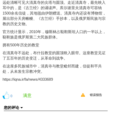
远处清晰可见大清真寺的尖塔与圆顶。走近清真寺，最先映入
耳中的，是《古兰经》的诵读声。库尔谢里夫清真寺可容纳
1500余名信徒，其地毯由伊朗赠送。清真寺内还设有博物馆，
展出部分天房帷幔、《古兰经》手抄本，以及俄罗斯民族与宗
教的历史文物。
官方统计显示，2010年，穆斯林占鞑靼斯坦人口的一半以上，
鞑靼族是俄罗斯第二大民族群体。
拥有500年历史的教堂
在清真寺不远处，布什拉教堂的圆顶映入眼帘。这座教堂见证
了五百年的历史变迁，从革命到战争。
在这座多民族城市中，清真寺与教堂毗邻而建，信徒和平共
处，从未发生宗教冲突。
https://iqna.ir/fa/news/4333689
满意
0
错误报告
您的评论