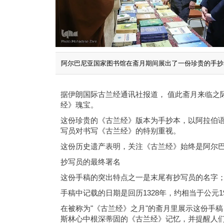
阿尔巴尼亚国家图书馆在斋月期间展出了一份珍贵的手抄本
据伊朗国际古兰经通讯社报道， 值此斋月来临之
经》瑰宝。
这份珍贵的《古兰经》版本为手抄本，以阿拉伯
写员对书写《古兰经》的特别重视。
这份历史遗产表明，关注《古兰经》始终是阿尔
抄写员的最终署名
这份手稿的突出特点之一是末尾有抄写员的名字
手稿中记载的日期是回历1328年，约相当于公元
在被称为"《古兰经》之月"的斋月里展示这份手
斯林心中根深蒂固的《古兰经》记忆，并提醒人