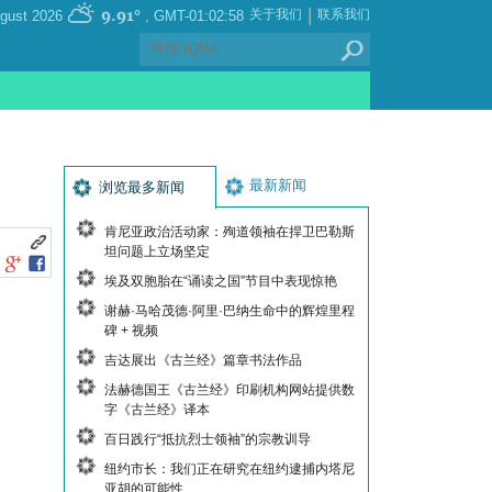
|
9.91°
关于我们
联系我们
, Thursday 06 August 2026
GMT-01:02:58
最新新闻
浏览最多新闻
肯尼亚政治活动家：殉道领袖在捍卫巴勒斯
坦问题上立场坚定
埃及双胞胎在“诵读之国”节目中表现惊艳
谢赫·马哈茂德·阿里·巴纳生命中的辉煌里程
碑 + 视频
吉达展出《古兰经》篇章书法作品
法赫德国王《古兰经》印刷机构网站提供数
字《古兰经》译本
百日践行“抵抗烈士领袖”的宗教训导
纽约市长：我们正在研究在纽约逮捕内塔尼
亚胡的可能性