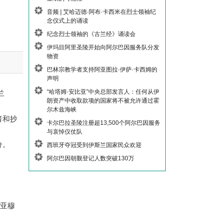
音频 | 艾哈迈德·阿布·卡西米在烈士领袖纪
念仪式上的诵读
纪念烈士领袖的《古兰经》诵读会
伊玛目阿里圣陵开始向阿尔巴因服务队分发
物资
巴林宗教学者支持阿亚图拉·伊萨·卡西姆的
声明
“哈塔姆·安比亚”中央总部发言人：任何从伊
兰
朗资产中收取款项的国家将不被允许通过霍
尔木兹海峡
者和抄
卡尔巴拉圣陵注册超13,500个阿尔巴因服务
与哀悼仪仗队
分。
西班牙夺冠受到伊斯兰国家民众欢迎
阿尔巴因朝觐登记人数突破130万
尼亚穆