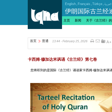
English
.
Français
.
Türkçe
.
العربیة
伊朗国际古兰经
主页
新闻
关于《古兰经》的
首页
普通
13:44 - February 25, 2026
卡西姆·穆加达米讽诵《古兰经》第七卷
您将听到的是国际《古兰经》诵读家卡西姆·穆加达米讽