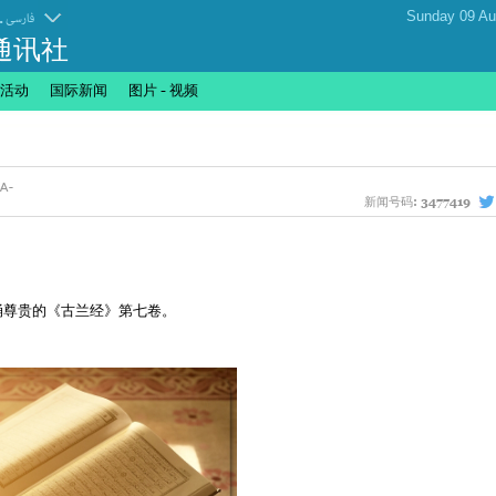
.
فارسی
通讯社
活动
国际新闻
图片 - 视频
新闻号码:
3477419
诵尊贵的《古兰经》第七卷。