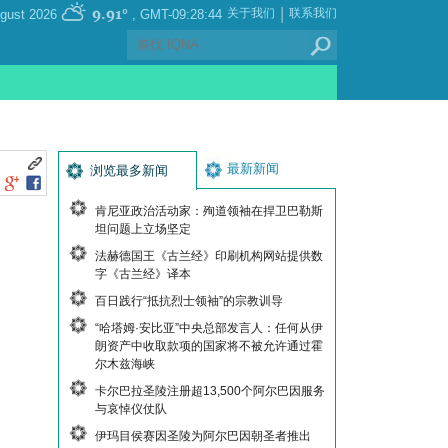
|
9.91°
关于我们
联系我们
, Sunday 09 August 2026
GMT-09:28:44
最新新闻
浏览最多新闻
肯尼亚政治活动家：殉道领袖在捍卫巴勒斯
坦问题上立场坚定
法赫德国王《古兰经》印刷机构网站提供数
字《古兰经》译本
百日践行“抵抗烈士领袖”的宗教训导
“哈塔姆·安比亚”中央总部发言人：任何从伊
朗资产中收取款项的国家将不被允许通过霍
尔木兹海峡
卡尔巴拉圣陵注册超13,500个阿尔巴因服务
与哀悼仪仗队
伊玛目侯赛因圣陵为阿尔巴因朝圣者推出