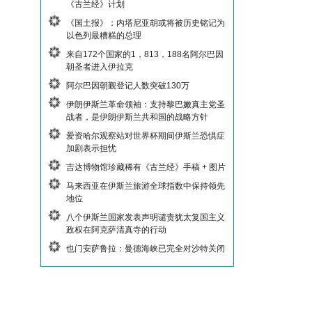
《古兰经》计划
《国土报》：内塔尼亚胡或将被历史铭记为
以色列最糟糕的总理
来自172个国家的1，813，188名阿尔巴因
朝圣者进入伊拉克
阿尔巴因朝觐登记人数突破130万
伊朗伊斯兰革命领袖：支持黎巴嫩真主党圣
战者，是伊朗伊斯兰共和国的战略方针
爱资哈尔观察站对世界杯期间伊斯兰恐惧症
加剧表示担忧
吉达博物馆珍藏稀有《古兰经》手稿 + 图片
马来西亚在伊斯兰旅游全球指数中保持领先
地位
八个伊斯兰国家发表声明谴责犹太复国主义
政权在阿克萨清真寺的行动
也门安萨鲁拉：曼德海峡已完全对沙特关闭