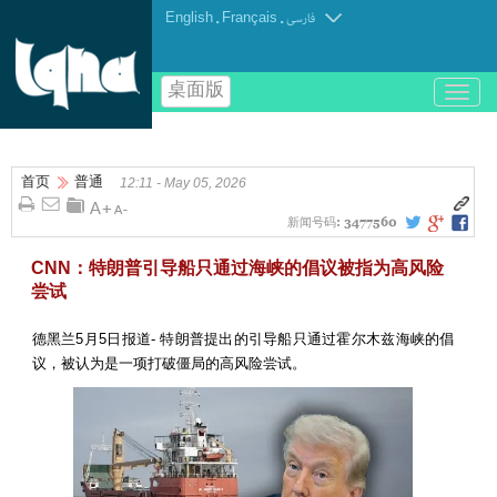
English
.
Français
.
فارسی
桌面版
باز
و
بسته
کردن
首页
普通
منو
12:11 - May 05, 2026
新闻号码:
3477560
CNN：特朗普引导船只通过海峡的倡议被指为高风险
尝试
德黑兰5月5日报道- 特朗普提出的引导船只通过霍尔木兹海峡的倡
议，被认为是一项打破僵局的高风险尝试。