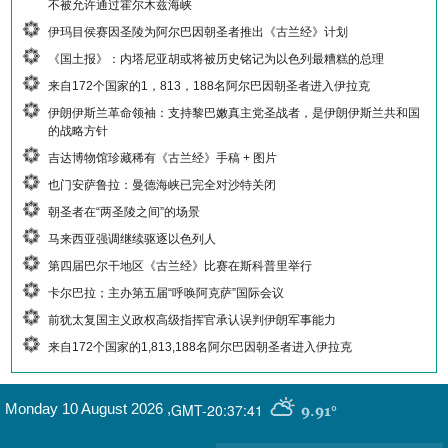
不被允许通过霍尔木兹海峡
伊玛目侯赛因圣陵为阿尔巴因朝圣者推出《古兰经》计划
《国土报》：内塔尼亚胡或将被历史铭记为以色列最糟糕的总理
来自172个国家的1，813，188名阿尔巴因朝圣者进入伊拉克
伊朗伊斯兰革命领袖：支持黎巴嫩真主党圣战者，是伊朗伊斯兰共和国
的战略方针
吉达博物馆珍藏稀有《古兰经》手稿 + 图片
也门安萨鲁拉：曼德海峡已完全对沙特关闭
朝圣者在“两圣陵之间”的场景
马来西亚强调继续驱逐以色列人
第四届巴尔干地区《古兰经》比赛在斯科普里举行
卡尔巴拉；主办第五届“呼唤阿克萨”国际会议
前犹太复国主义政权高级指挥官承认误判伊朗军事能力
来自172个国家的1,813,188名阿尔巴因朝圣者进入伊拉克
GMT-20:37:41
Monday 10 August 2026
,
9.91°