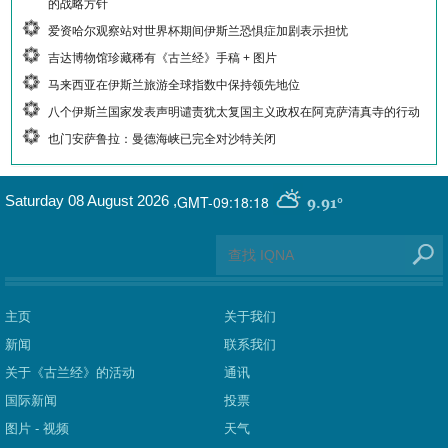
的战略方针
爱资哈尔观察站对世界杯期间伊斯兰恐惧症加剧表示担忧
吉达博物馆珍藏稀有《古兰经》手稿 + 图片
马来西亚在伊斯兰旅游全球指数中保持领先地位
八个伊斯兰国家发表声明谴责犹太复国主义政权在阿克萨清真寺的行动
也门安萨鲁拉：曼德海峡已完全对沙特关闭
GMT-09:18:18
Saturday 08 August 2026
,
9.91°
主页
关于我们
新闻
联系我们
关于《古兰经》的活动
通讯
国际新闻
投票
图片 - 视频
天气