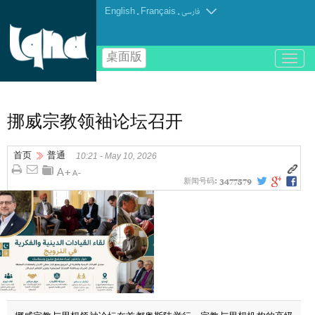
English
.
Français
.
فارسی
桌面版
باز
و
بسته
کردن
منو
挪威宗教领袖论坛召开
首页
普通
10:21 - May 10, 2026
新闻号码:
3477579