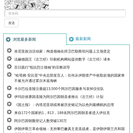
最新新闻
浏览最多新闻
肯尼亚政治活动家：殉道领袖在捍卫巴勒斯坦问题上立场坚定
法赫德国王《古兰经》印刷机构网站提供数字《古兰经》译本
百日践行“抵抗烈士领袖”的宗教训导
“哈塔姆·安比亚”中央总部发言人：任何从伊朗资产中收取款项的国家将
不被允许通过霍尔木兹海峡
卡尔巴拉圣陵注册超13,500个阿尔巴因服务与哀悼仪仗队
伊玛目侯赛因圣陵为阿尔巴因朝圣者推出《古兰经》计划
《国土报》：内塔尼亚胡或将被历史铭记为以色列最糟糕的总理
来自172个国家的1，813，188名阿尔巴因朝圣者进入伊拉克
阿尔巴因朝觐登记人数突破130万
伊朗伊斯兰革命领袖：支持黎巴嫩真主党圣战者，是伊朗伊斯兰共和国