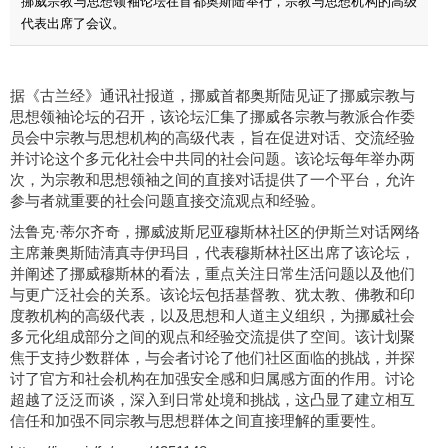
挪威宗教与思想领袖论坛在首都奥斯陆举行，宗教与思想机构的高级
代表出席了会议。
据《古兰经》通讯社报道，挪威首都奥斯陆见证了挪威宗教与
思想领袖论坛的召开，该论坛汇集了挪威各宗教与教派合作委
员会中宗教与思想机构的高级代表，旨在促进对话、交流经验
并讨论这个多元化社会中共同的社会问题。该论坛每年举办两
次，为宗教和思想领袖之间的直接对话提供了一个平台，允许
参与者就重要的社会问题直接交流观点和经验。
法鲁克·蒂尔齐奇，挪威波斯尼亚穆斯林社区的伊斯兰对话网络
主席兼奥斯陆清真寺伊玛目，代表穆斯林社区出席了该论坛，
并阐述了挪威穆斯林的看法，重点关注日常生活问题以及他们
与更广泛社会的关系。该论坛包括基督教、犹太教、佛教和印
度教机构的高级代表，以及思想和人道主义组织，为挪威社会
多元化组成部分之间的观点和经验交流提供了空间。该计划聚
焦于支持少数群体，与会者讨论了他们社区面临的挑战，并探
讨了官方和社会机构在加强安全感和归属感方面的作用。讨论
超越了泛泛而谈，深入到日常处境和挑战，这凸显了建立相互
信任和加强不同宗教与思想群体之间直接理解的重要性。