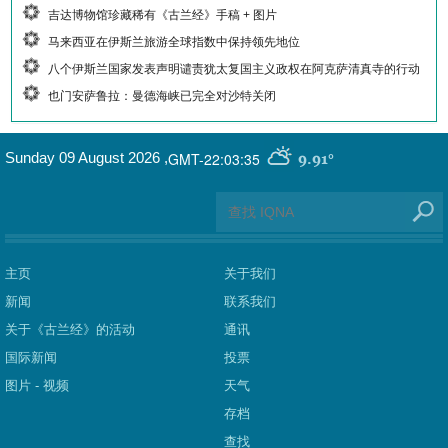
吉达博物馆珍藏稀有《古兰经》手稿 + 图片
马来西亚在伊斯兰旅游全球指数中保持领先地位
八个伊斯兰国家发表声明谴责犹太复国主义政权在阿克萨清真寺的行动
也门安萨鲁拉：曼德海峡已完全对沙特关闭
GMT-22:03:35
Sunday 09 August 2026
,
9.91°
主页
关于我们
新闻
联系我们
关于《古兰经》的活动
通讯
国际新闻
投票
图片 - 视频
天气
存档
查找