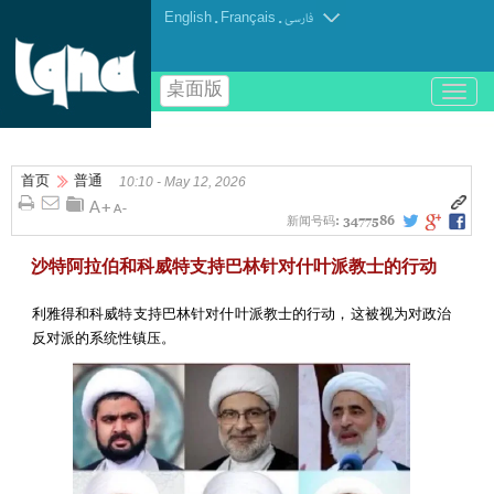
English
.
Français
.
فارسی
桌面版
باز
و
بسته
کردن
首页
普通
منو
10:10 - May 12, 2026
新闻号码:
3477586
沙特阿拉伯和科威特支持巴林针对什叶派教士的行动
利雅得和科威特支持巴林针对什叶派教士的行动，这被视为对政治
反对派的系统性镇压。