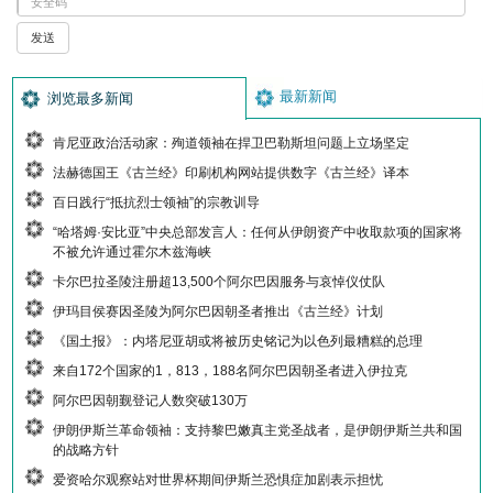
最新新闻
浏览最多新闻
肯尼亚政治活动家：殉道领袖在捍卫巴勒斯坦问题上立场坚定
法赫德国王《古兰经》印刷机构网站提供数字《古兰经》译本
百日践行“抵抗烈士领袖”的宗教训导
“哈塔姆·安比亚”中央总部发言人：任何从伊朗资产中收取款项的国家将
不被允许通过霍尔木兹海峡
卡尔巴拉圣陵注册超13,500个阿尔巴因服务与哀悼仪仗队
伊玛目侯赛因圣陵为阿尔巴因朝圣者推出《古兰经》计划
《国土报》：内塔尼亚胡或将被历史铭记为以色列最糟糕的总理
来自172个国家的1，813，188名阿尔巴因朝圣者进入伊拉克
阿尔巴因朝觐登记人数突破130万
伊朗伊斯兰革命领袖：支持黎巴嫩真主党圣战者，是伊朗伊斯兰共和国
的战略方针
爱资哈尔观察站对世界杯期间伊斯兰恐惧症加剧表示担忧