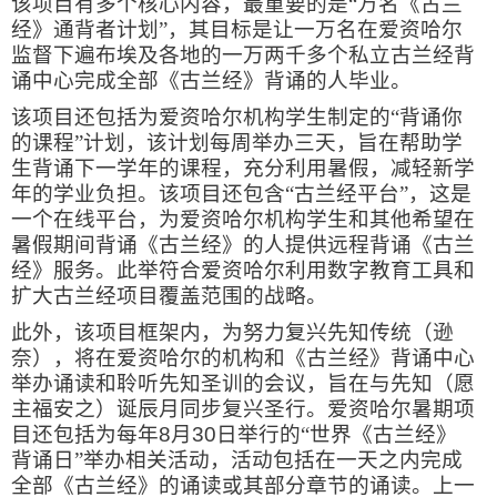
该项目有多个核心内容，最重要的是“万名《古兰
经》通背者计划”，其目标是让一万名在爱资哈尔
监督下遍布埃及各地的一万两千多个私立古兰经背
诵中心完成全部《古兰经》背诵的人毕业。
该项目还包括为爱资哈尔机构学生制定的“背诵你
的课程”计划，该计划每周举办三天，旨在帮助学
生背诵下一学年的课程，充分利用暑假，减轻新学
年的学业负担。该项目还包含“古兰经平台”，这是
一个在线平台，为爱资哈尔机构学生和其他希望在
暑假期间背诵《古兰经》的人提供远程背诵《古兰
经》服务。此举符合爱资哈尔利用数字教育工具和
扩大古兰经项目覆盖范围的战略。
此外，该项目框架内，为努力复兴先知传统（逊
奈），将在爱资哈尔的机构和《古兰经》背诵中心
举办诵读和聆听先知圣训的会议，旨在与先知（愿
主福安之）诞辰月同步复兴圣行。爱资哈尔暑期项
目还包括为每年
8
月
30
日举行的“世界《古兰经》
背诵日”举办相关活动，活动包括在一天之内完成
全部《古兰经》的诵读或其部分章节的诵读。上一