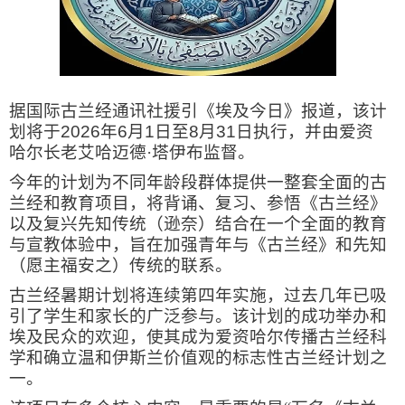
据国际古兰经通讯社援引《埃及今日》报道，该计
划将于
2026
年
6
月
1
日至
8
月
31
日执行，并由爱资
哈尔长老艾哈迈德·塔伊布监督。
今年的计划为不同年龄段群体提供一整套全面的古
兰经和教育项目，将背诵、复习、参悟《古兰经》
以及复兴先知传统（逊奈）结合在一个全面的教育
与宣教体验中，旨在加强青年与《古兰经》和先知
（愿主福安之）传统的联系。
古兰经暑期计划将连续第四年实施，过去几年已吸
引了学生和家长的广泛参与。该计划的成功举办和
埃及民众的欢迎，使其成为爱资哈尔传播古兰经科
学和确立温和伊斯兰价值观的标志性古兰经计划之
一。