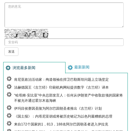
最新新闻
浏览最多新闻
肯尼亚政治活动家：殉道领袖在捍卫巴勒斯坦问题上立场坚定
法赫德国王《古兰经》印刷机构网站提供数字《古兰经》译本
“哈塔姆·安比亚”中央总部发言人：任何从伊朗资产中收取款项的国家将
不被允许通过霍尔木兹海峡
伊玛目侯赛因圣陵为阿尔巴因朝圣者推出《古兰经》计划
《国土报》：内塔尼亚胡或将被历史铭记为以色列最糟糕的总理
来自172个国家的1，813，188名阿尔巴因朝圣者进入伊拉克