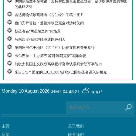
伊朗伊斯兰革命领袖：支持黎巴嫩真主党圣战者，是伊朗伊斯兰共和国
的战略方针
吉达博物馆珍藏稀有《古兰经》手稿 + 图片
也门安萨鲁拉：曼德海峡已完全对沙特关闭
朝圣者在“两圣陵之间”的场景
马来西亚强调继续驱逐以色列人
第四届巴尔干地区《古兰经》比赛在斯科普里举行
卡尔巴拉；主办第五届“呼唤阿克萨”国际会议
前犹太复国主义政权高级指挥官承认误判伊朗军事能力
来自172个国家的1,813,188名阿尔巴因朝圣者进入伊拉克
GMT-04:45:21
Monday 10 August 2026
,
9.91°
主页
关于我们
新闻
联系我们