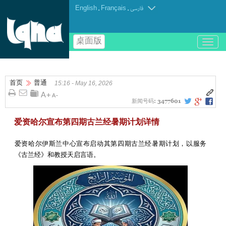
English
.
Français
.
فارسی
桌面版
باز
و
بسته
کردن
首页
普通
منو
15:16 - May 16, 2026
新闻号码:
3477601
爱资哈尔宣布第四期古兰经暑期计划详情
爱资哈尔伊斯兰中心宣布启动其第四期古兰经暑期计划，以服务
《古兰经》和教授天启言语。