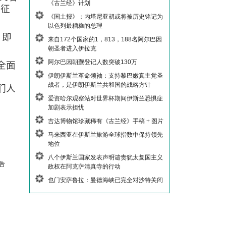
《古兰经》计划
象征
《国土报》：内塔尼亚胡或将被历史铭记为
以色列最糟糕的总理
，即
来自172个国家的1，813，188名阿尔巴因
朝圣者进入伊拉克
阿尔巴因朝觐登记人数突破130万
全面
：
伊朗伊斯兰革命领袖：支持黎巴嫩真主党圣
战者，是伊朗伊斯兰共和国的战略方针
们人
爱资哈尔观察站对世界杯期间伊斯兰恐惧症
加剧表示担忧
吉达博物馆珍藏稀有《古兰经》手稿 + 图片
马来西亚在伊斯兰旅游全球指数中保持领先
地位
八个伊斯兰国家发表声明谴责犹太复国主义
告
政权在阿克萨清真寺的行动
也门安萨鲁拉：曼德海峡已完全对沙特关闭