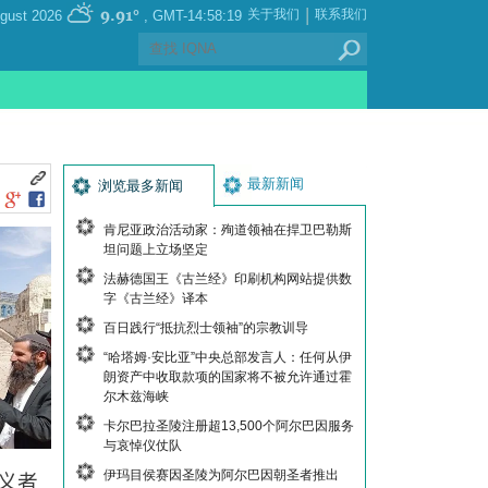
|
9.91°
关于我们
联系我们
, Sunday 09 August 2026
GMT-14:58:19
最新新闻
浏览最多新闻
肯尼亚政治活动家：殉道领袖在捍卫巴勒斯
坦问题上立场坚定
法赫德国王《古兰经》印刷机构网站提供数
字《古兰经》译本
百日践行“抵抗烈士领袖”的宗教训导
“哈塔姆·安比亚”中央总部发言人：任何从伊
朗资产中收取款项的国家将不被允许通过霍
尔木兹海峡
卡尔巴拉圣陵注册超13,500个阿尔巴因服务
与哀悼仪仗队
伊玛目侯赛因圣陵为阿尔巴因朝圣者推出
义者