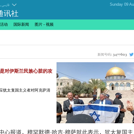
.
فارسی
通讯社
活动
国际新闻
图片 - 视频
新闻号码:
3477603
”是对伊斯兰民族心脏的攻
回应犹太复国主义者对阿克萨清
中心报道，穆罕默德·哈吉·穆萨就此表示，犹太复国主