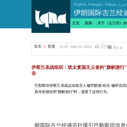
English
.
Français
.
Türkçe
.
العربیة
伊朗国际古兰经
主页
新闻
关于《古兰经》的
首页
普通
15:20 - May 16, 2026
伊斯兰圣战组织：犹太复国主义者的“旗帜游行
击
巴勒斯坦伊斯兰圣战运动发言人穆罕默德·哈吉·穆萨在
真寺的侵犯和“旗帜游行”时，谴责了这些行为。
据国际古兰经通讯社援引巴勒斯坦信息