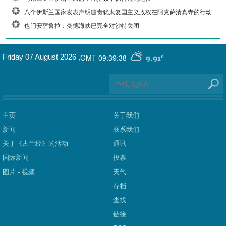
八个伊斯兰国家发表声明谴责犹太复国主义政权在阿克萨清真寺的行动
也门安萨鲁拉：曼德海峡已完全对沙特关闭
GMT-09:39:38
Friday 07 August 2026
,
9.91°
主页
关于我们
新闻
联系我们
关于《古兰经》的活动
通讯
国际新闻
投票
图片 - 视频
天气
存档
查找
链接