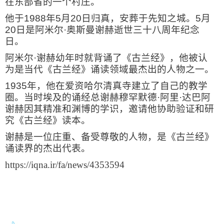
在东部省的一个村庄。
他于
1988
年
5
月
20
日归真，安葬于先知之城。
5
月
20
日是阿米尔·奥斯曼谢赫逝世三十八周年纪念
日。
阿米尔·谢赫幼年时就背诵了《古兰经》，他被认
为是当代《古兰经》诵读领域最杰出的人物之一。
1935
年，他在爱资哈尔清真寺建立了自己的教学
圈。当时埃及的诵经总谢赫穆罕默德·阿里·达巴阿
谢赫因其精准和渊博的学识，邀请他协助验证和研
究《古兰经》读本。
谢赫是一位庄重、备受尊敬的人物，是《古兰经》
诵读界的杰出代表。
https://iqna.ir/fa/news/4353594