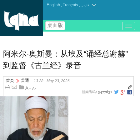
English
.
Français
.
فارسی
桌面版
باز
و
بسته
کردن
منو
阿米尔·奥斯曼：从埃及“诵经总谢赫”
到监督《古兰经》录音
首页
普通
13:28 - May 23, 2026
新闻号码:
3477631