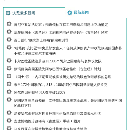
最新新闻
浏览最多新闻
肯尼亚政治活动家：殉道领袖在捍卫巴勒斯坦问题上立场坚定
法赫德国王《古兰经》印刷机构网站提供数字《古兰经》译本
百日践行“抵抗烈士领袖”的宗教训导
“哈塔姆·安比亚”中央总部发言人：任何从伊朗资产中收取款项的国家将
不被允许通过霍尔木兹海峡
卡尔巴拉圣陵注册超13,500个阿尔巴因服务与哀悼仪仗队
伊玛目侯赛因圣陵为阿尔巴因朝圣者推出《古兰经》计划
《国土报》：内塔尼亚胡或将被历史铭记为以色列最糟糕的总理
来自172个国家的1，813，188名阿尔巴因朝圣者进入伊拉克
阿尔巴因朝觐登记人数突破130万
伊朗伊斯兰革命领袖：支持黎巴嫩真主党圣战者，是伊朗伊斯兰共和国
的战略方针
爱资哈尔观察站对世界杯期间伊斯兰恐惧症加剧表示担忧
吉达博物馆珍藏稀有《古兰经》手稿 + 图片
马来西亚在伊斯兰旅游全球指数中保持领先地位