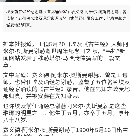
埃及前任诵经总谢赫（首席诵经家）赛义德·阿米尔·奥斯曼谢赫，曾
监督了五位著名埃及诵经家诵读的《古兰经》录音工作，他在先知之
城麦地那归真。
据本社报道，正值
5
月
20
日埃及《古兰经》大师阿
米尔·奥斯曼谢赫逝世周年纪念日之际，“韦拓”新
闻网站发表了穆赫塔尔·马哈茂德撰写的一篇文
章。
文中写道：赛义德·阿米尔·奥斯曼谢赫，曾是面包
师，也曾任埃及诵经总谢赫，监督了五位著名埃及
诵经家诵读的《古兰经》录音，他在先知之城麦地
那归真，并被安葬在先知身旁。
也许埃及前任诵经总谢赫阿米尔·奥斯曼就是这些
璀璨的明星之一。他生于五月，亦卒于五月，享年
八十八岁。
赛义德·阿米尔·奥斯曼谢赫于
1900
年
5
月
16
日出生