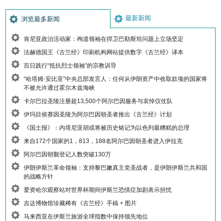
最新新闻
浏览最多新闻
肯尼亚政治活动家：殉道领袖在捍卫巴勒斯坦问题上立场坚定
法赫德国王《古兰经》印刷机构网站提供数字《古兰经》译本
百日践行“抵抗烈士领袖”的宗教训导
“哈塔姆·安比亚”中央总部发言人：任何从伊朗资产中收取款项的国家将
不被允许通过霍尔木兹海峡
卡尔巴拉圣陵注册超13,500个阿尔巴因服务与哀悼仪仗队
伊玛目侯赛因圣陵为阿尔巴因朝圣者推出《古兰经》计划
《国土报》：内塔尼亚胡或将被历史铭记为以色列最糟糕的总理
来自172个国家的1，813，188名阿尔巴因朝圣者进入伊拉克
阿尔巴因朝觐登记人数突破130万
伊朗伊斯兰革命领袖：支持黎巴嫩真主党圣战者，是伊朗伊斯兰共和国
的战略方针
爱资哈尔观察站对世界杯期间伊斯兰恐惧症加剧表示担忧
吉达博物馆珍藏稀有《古兰经》手稿 + 图片
马来西亚在伊斯兰旅游全球指数中保持领先地位