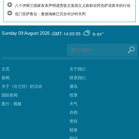
八个伊斯兰国家发表声明谴责犹太复国主义政权在阿克萨清真寺的行动
也门安萨鲁拉：曼德海峡已完全对沙特关闭
GMT-14:00:55
Sunday 09 August 2026
,
9.91°
主页
关于我们
新闻
联系我们
关于《古兰经》的活动
通讯
国际新闻
投票
图片 - 视频
天气
存档
查找
链接
RSS