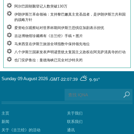
阿尔巴因朝觐登记人数突破130万
伊朗伊斯兰革命领袖：支持黎巴嫩真主党圣战者，是伊朗伊斯兰共和国
的战略方针
爱资哈尔观察站对世界杯期间伊斯兰恐惧症加剧表示担忧
吉达博物馆珍藏稀有《古兰经》手稿 + 图片
马来西亚在伊斯兰旅游全球指数中保持领先地位
八个伊斯兰国家发表声明谴责犹太复国主义政权在阿克萨清真寺的行动
也门安萨鲁拉：曼德海峡已完全对沙特关闭
GMT-22:07:39
Sunday 09 August 2026
,
9.91°
主页
关于我们
新闻
联系我们
关于《古兰经》的活动
通讯