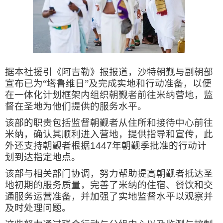
据本社援引《阿吉勒》报报道，沙特朝觐与副朝部
宣布已为“塔鲁维日”及完成实地和行动准备，以便
在一体化计划框架内组织朝觐者前往米纳营地，监
督在圣地为他们提供的服务水平。
该部的职责包括监督朝觐者从住所和接待中心前往
米纳，确认其顺利进入营地，提供指导和宣传，此
外还支持朝觐者根据
1447
年朝觐季批准的行动计
划到达指定地点。
该部与相关部门协调，努力帮助提高朝觐者抵达圣
地初期的服务质量，完善了米纳的住宿、餐饮和交
通服务运营准备，并加强了实地监督水平以观察并
及时处理问题。