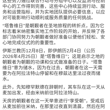
这些努力通过联合行动与分组中心以及监测与控制
中心的工作得到完善，这些中心持续监测行动、服
务和运营指标，并为实地团队提供必要信息，以应
对可能影响行动顺利或服务质量的任何挑战。
“塔鲁维日”是朝觐者在圣地旅程的转折点，因为它
标志着米纳密集实地工作阶段的开始，并反映了各
部门协同努力为朝觐者做好准备以便他们轻松、安
心地完成仪式的的重要性。
伊斯兰教历
12
月
8
日，即伊朗历
2
月
4
日（公历
2026
年
4
月
25
日）是“塔鲁维日”；这是启示之地的
朝觐者为朝觐的功课和仪式做准备的日子。“塔鲁
维日”意为储水，因为在过去，朝觐者在这一天需
要为在阿拉法特山停留和在穆兹达里法过夜而储
水。
此外，先知穆罕默德在辞朝时，其车队在这一天从
麦加出发，经由米纳前往阿拉法特山。
天房的朝觐者在这一天举意进行“享受朝”，受戒后
从麦加前往米纳，在那里过夜直到清晨，然后在阿