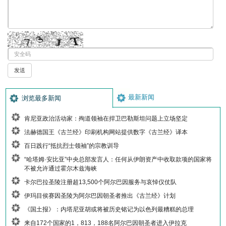
最新新闻
浏览最多新闻
肯尼亚政治活动家：殉道领袖在捍卫巴勒斯坦问题上立场坚定
法赫德国王《古兰经》印刷机构网站提供数字《古兰经》译本
百日践行“抵抗烈士领袖”的宗教训导
“哈塔姆·安比亚”中央总部发言人：任何从伊朗资产中收取款项的国家将
不被允许通过霍尔木兹海峡
卡尔巴拉圣陵注册超13,500个阿尔巴因服务与哀悼仪仗队
伊玛目侯赛因圣陵为阿尔巴因朝圣者推出《古兰经》计划
《国土报》：内塔尼亚胡或将被历史铭记为以色列最糟糕的总理
来自172个国家的1，813，188名阿尔巴因朝圣者进入伊拉克