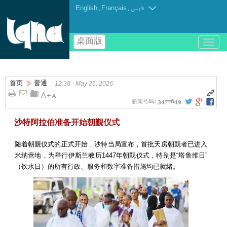
English
.
Français
.
فارسی
桌面版
باز
و
بسته
کردن
首页
普通
منو
12:38 - May 26, 2026
新闻号码:
3477649
沙特阿拉伯准备开始朝觐仪式
随着朝觐仪式的正式开始，沙特当局宣布，首批天房朝觐者已进入
米纳营地，为举行伊斯兰教历1447年朝觐仪式，特别是“塔鲁维日”
（饮水日）的所有行政、服务和数字准备措施均已就绪。