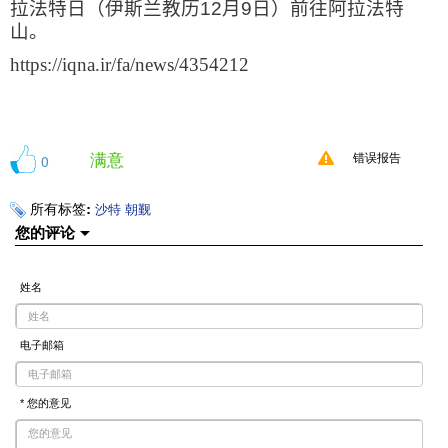
拉法特日（伊斯兰教历
12
月
9
日）前往阿拉法特
山。
https://iqna.ir/fa/news/4354212
满意
0
错误报告
所有标签:
沙特
朝觐
您的评论
姓名
电子邮箱
* 您的意见