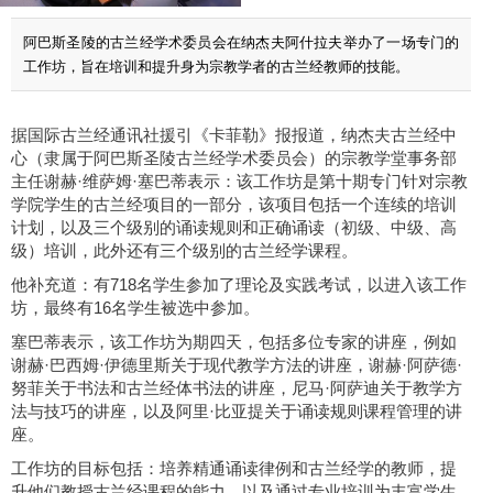
阿巴斯圣陵的古兰经学术委员会在纳杰夫阿什拉夫举办了一场专门的
工作坊，旨在培训和提升身为宗教学者的古兰经教师的技能。
据国际古兰经通讯社援引《卡菲勒》报报道，纳杰夫古兰经中
心（隶属于阿巴斯圣陵古兰经学术委员会）的宗教学堂事务部
主任谢赫·维萨姆·塞巴蒂表示：该工作坊是第十期专门针对宗教
学院学生的古兰经项目的一部分，该项目包括一个连续的培训
计划，以及三个级别的诵读规则和正确诵读（初级、中级、高
级）培训，此外还有三个级别的古兰经学课程。
他补充道：有718名学生参加了理论及实践考试，以进入该工作
坊，最终有16名学生被选中参加。
塞巴蒂表示，该工作坊为期四天，包括多位专家的讲座，例如
谢赫·巴西姆·伊德里斯关于现代教学方法的讲座，谢赫·阿萨德·
努菲关于书法和古兰经体书法的讲座，尼马·阿萨迪关于教学方
法与技巧的讲座，以及阿里·比亚提关于诵读规则课程管理的讲
座。
工作坊的目标包括：培养精通诵读律例和古兰经学的教师，提
升他们教授古兰经课程的能力，以及通过专业培训为丰富学生