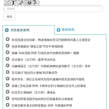
最新新闻
浏览最多新闻
肯尼亚政治活动家：殉道领袖在捍卫巴勒斯坦问题上立场坚定
埃及双胞胎在“诵读之国”节目中表现惊艳
谢赫·马哈茂德·阿里·巴纳生命中的辉煌里程碑 + 视频
吉达展出《古兰经》篇章书法作品
法赫德国王《古兰经》印刷机构网站提供数字《古兰经》译本
百日践行“抵抗烈士领袖”的宗教训导
纽约市长：我们正在研究在纽约逮捕内塔尼亚胡的可能性
音频 | 艾哈迈德·阿布·卡西米在烈士领袖纪念仪式上的诵读
纪念烈士领袖的《古兰经》诵读会
伊玛目阿里圣陵开始向阿尔巴因服务队分发物资
巴林宗教学者支持阿亚图拉·伊萨·卡西姆的声明