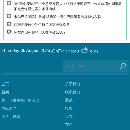
“哈塔姆·安比亚”中央总部发言人：任何从伊朗资产中收取款项的国家将
不被允许通过霍尔木兹海峡
卡尔巴拉圣陵注册超13,500个阿尔巴因服务与哀悼仪仗队
西班牙夺冠受到伊斯兰国家民众欢迎
阿尔巴因朝觐登记人数突破130万
GMT-11:45:48
Thursday 06 August 2026
,
9.91°
主页
关于我们
新闻
联系我们
关于《古兰经》的活动
通讯
国际新闻
投票
图片 - 视频
天气
存档