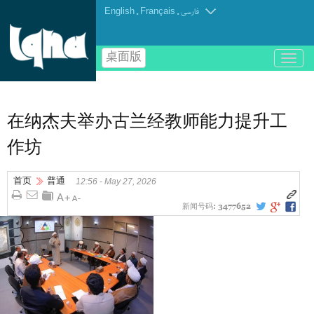
English
.
Français
.
فارسی
桌面版
باز
و
بسته
کردن
منو
在纳杰夫举办古兰经教师能力提升工
作坊
首页
普通
12:56 - May 27, 2026
新闻号码:
3477652